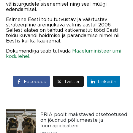
välisturgudele sisenemisel ning seal müügi
edendamisel.
Esimene Eesti toitu tutvustav ja väärtustav
strateegiline arengukava valmis aastal 2006.
Sellest alates on tehtud katkematut tööd Eesti
toidu kuvandi hoidmise ja parandamise nimel nii
Eestis kui ka kaugemal.
Dokumendiga saab tutvuda
Maaeluministeeriumi
kodulehel
.
Facebook
Twitter
LinkedIn
PRIA poolt makstavad otsetoetused
on jõudnud põllumeeste ja
loomapidajateni