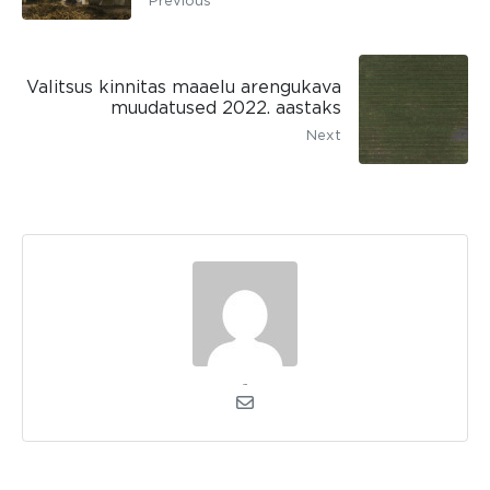
Previous
Valitsus kinnitas maaelu arengukava
muudatused 2022. aastaks
Next
admin