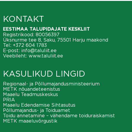
KONTAKT
EESTIMAA TALUPIDAJATE KESKLIIT
Registrikood: 80056397
Üksnurme tee 8, Saku, 75501 Harju maakond
Tel:
+372 604 1783
E-post:
info@taluliit.ee
Veebileht:
www.taluliit.ee
KASULIKUD LINGID
Regionaal- ja Põllumajandusministeerium
METK nõuandeteenistus
Maaelu Teadmuskeskus
PRIA
Maaelu Edendamise Sihtasutus
Põllumajandus- ja Toiduamet
Toidu annetamine – vähendame toiduraiskamist
METK maaeluvõrgustik