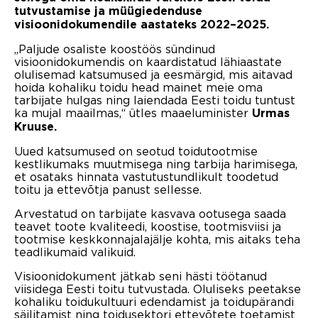
tutvustamise ja müügiedenduse
visioonidokumendile aastateks 2022–2025.
„Paljude osaliste koostöös sündinud
visioonidokumendis on kaardistatud lähiaastate
olulisemad katsumused ja eesmärgid, mis aitavad
hoida kohaliku toidu head mainet meie oma
tarbijate hulgas ning laiendada Eesti toidu tuntust
ka mujal maailmas,“ ütles maaeluminister
Urmas
Kruuse.
Uued katsumused on seotud toidutootmise
kestlikumaks muutmisega ning tarbija harimisega,
et osataks hinnata vastutustundlikult toodetud
toitu ja ettevõtja panust sellesse.
Arvestatud on tarbijate kasvava ootusega saada
teavet toote kvaliteedi, koostise, tootmisviisi ja
tootmise keskkonnajalajälje kohta, mis aitaks teha
teadlikumaid valikuid.
Visioonidokument jätkab seni hästi töötanud
viisidega Eesti toitu tutvustada. Oluliseks peetakse
kohaliku toidukultuuri edendamist ja toidupärandi
säilitamist ning toidusektori ettevõtete toetamist