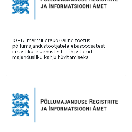
10.–17. märtsil erakorraline toetus
põllumajandustootjatele ebasoodsatest
ilmastikutingimustest põhjustatud
majandusliku kahju hüvitamiseks