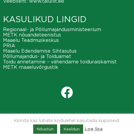
Veebileht:
www.taluliit.ee
KASULIKUD LINGID
Regionaal- ja Põllumajandusministeerium
METK nõuandeteenistus
Maaelu Teadmuskeskus
PRIA
Maaelu Edendamise Sihtasutus
Põllumajandus- ja Toiduamet
Toidu annetamine – vähendame toiduraiskamist
METK maaeluvõrgustik
Kinnita kas lubate kodulehel kasutada küpsiseid.
Nõustun
Keeldun
Loe lisa