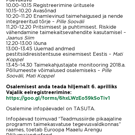
10.00–10.15 Registreerimine üritusele
10.15–10.20 Avasõnad
10:20–11.20 Enamlevinud taimehaigused ja nende
integreeritud tõrje –
Pille Sooväli
11.20–12.20 Pritsimisest ja puhtimisest. Riskide
vähendamine taimekaitsevahendite kasutamisel –
Jaanus Siim
12.20-13.00 lõuna
13.00–13.45 Uuemad andmed
pestitsiidiresistentsuse esinemisest Eestis –
Mati
Koppel
13.45–14.30 Taimekahjustajate monitooring 2018.a.
Põllumeeste võimalused osalemiseks –
Pille
Sooväli, Mati Koppel
Osalemisest anda teada hiljemalt 6. aprilliks
Vajalik eelregistreerimine:
https://goo.gl/forms/6hxLWzEo59kSoTiv1
Osalemine infopäevadel on TASUTA.
Infopäevad toimuvad “Teadmussiirde pikaajaline
programm taimekasvatuse tegevusvaldkonnas”
raames, toetab Euroopa Maaelu Arengu
Põllumajandusfond.