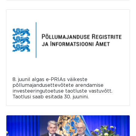
8. juunil algas e-PRIAs väikeste
põllumajandusettevõtete arendamise
investeeringutoetuse taotluste vastuvõtt.
Taotlusi saab esitada 30. juunini.