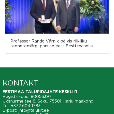
Professor Rando Värnik pälvis riikliku
teenetemärgi panuse eest Eesti maaellu
KONTAKT
EESTIMAA TALUPIDAJATE KESKLIIT
Registrikood: 80056397
Üksnurme tee 8, Saku, 75501 Harju maakond
Tel:
+372 604 1783
E-post:
info@taluliit.ee