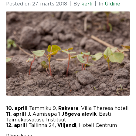
Posted on
27. märts 2018
By
kerli
In
Üldine
Tammiku 9,
, Villa Theresa hotell
10. aprill
Rakvere
J. Aamisepa 1
, Eesti
11. aprill
Jõgeva alevik
Taimekasvatuse Instituut
Tallinna 24,
, Hotell Centrum
12. aprill
Viljandi
Päevakava