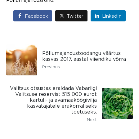
Facebook
Twitter
LinkedIn
Põllumajandustoodangu väärtus
kasvas 2017. aastal viiendiku võrra
Previous
Valitsus otsustas eraldada Vabariigi
Valitsuse reservist 515 000 eurot
kartuli- ja avamaaköögivilja
kasvatajatele erakorraliseks
toetuseks.
Next