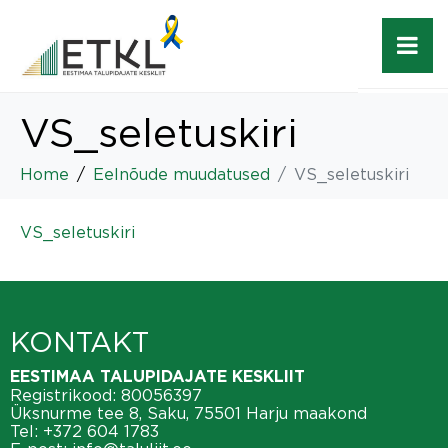
VS_seletuskiri
Home
Eelnõude muudatused
VS_seletuskiri
VS_seletuskiri
KONTAKT
EESTIMAA TALUPIDAJATE KESKLIIT
Registrikood: 80056397
Üksnurme tee 8, Saku, 75501 Harju maakond
Tel:
+372 604 1783