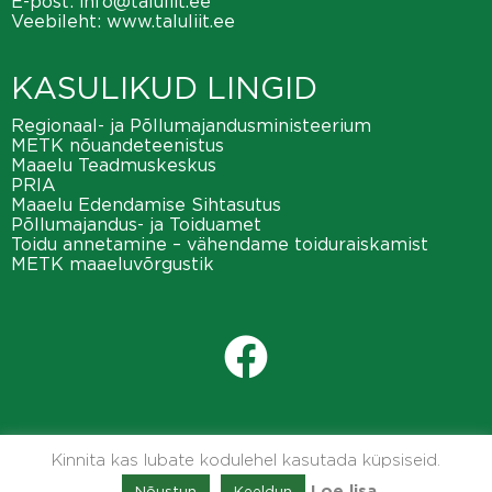
E-post:
info@taluliit.ee
Veebileht:
www.taluliit.ee
KASULIKUD LINGID
Regionaal- ja Põllumajandusministeerium
METK nõuandeteenistus
Maaelu Teadmuskeskus
PRIA
Maaelu Edendamise Sihtasutus
Põllumajandus- ja Toiduamet
Toidu annetamine – vähendame toiduraiskamist
METK maaeluvõrgustik
Kinnita kas lubate kodulehel kasutada küpsiseid.
Nõustun
Keeldun
Loe lisa