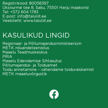
Registrikood: 80056397
Üksnurme tee 8, Saku, 75501 Harju maakond
Tel:
+372 604 1783
E-post:
info@taluliit.ee
Veebileht:
www.taluliit.ee
KASULIKUD LINGID
Regionaal- ja Põllumajandusministeerium
METK nõuandeteenistus
Maaelu Teadmuskeskus
PRIA
Maaelu Edendamise Sihtasutus
Põllumajandus- ja Toiduamet
Toidu annetamine – vähendame toiduraiskamist
METK maaeluvõrgustik