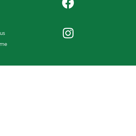
us
ame