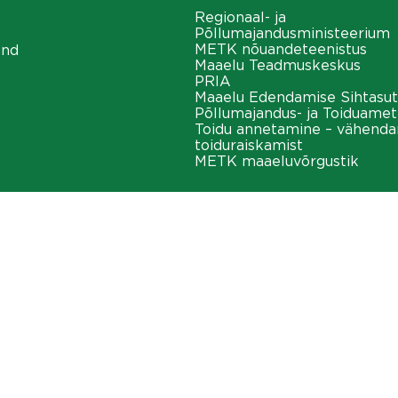
Regionaal- ja
Põllumajandusministeerium
METK nõuandeteenistus
ond
Maaelu Teadmuskeskus
PRIA
Maaelu Edendamise Sihtasut
Põllumajandus- ja Toiduamet
Toidu annetamine – vähend
toiduraiskamist
METK maaeluvõrgustik