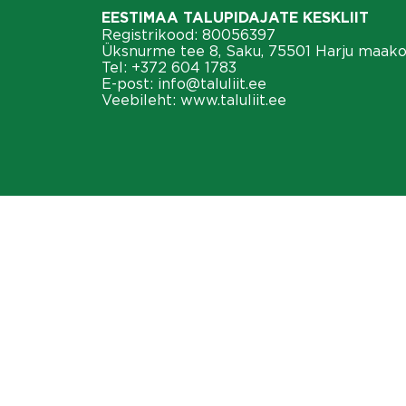
EESTIMAA TALUPIDAJATE KESKLIIT
Registrikood: 80056397
Üksnurme tee 8, Saku, 75501 Harju maak
Tel:
+372 604 1783
E-post:
info@taluliit.ee
Veebileht:
www.taluliit.ee