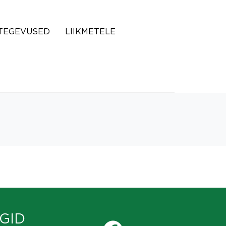
TEGEVUSED
LIIKMETELE
GID