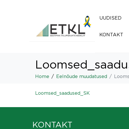
UUDISED
KONTAKT
Loomsed_saadu
Home
Eelnõude muudatused
Looms
Loomsed_saadused_SK
KONTAKT