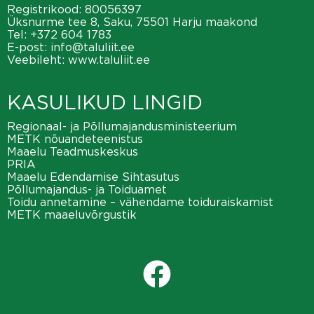
Registrikood: 80056397
Üksnurme tee 8, Saku, 75501 Harju maakond
Tel:
+372 604 1783
E-post:
info@taluliit.ee
Veebileht:
www.taluliit.ee
KASULIKUD LINGID
Regionaal- ja Põllumajandusministeerium
METK nõuandeteenistus
Maaelu Teadmuskeskus
PRIA
Maaelu Edendamise Sihtasutus
Põllumajandus- ja Toiduamet
Toidu annetamine – vähendame toiduraiskamist
METK maaeluvõrgustik