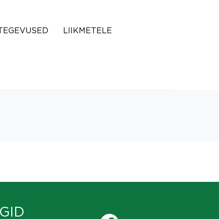
TEGEVUSED
LIIKMETELE
GID