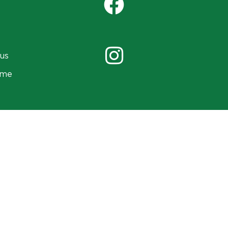
us
ame