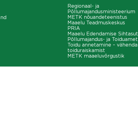
Regionaal- ja
Põllumajandusministeerium
METK nõuandeteenistus
ond
Maaelu Teadmuskeskus
PRIA
Maaelu Edendamise Sihtasut
Põllumajandus- ja Toiduamet
Toidu annetamine – vähend
toiduraiskamist
METK maaeluvõrgustik