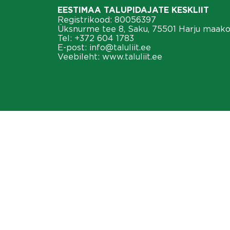
EESTIMAA TALUPIDAJATE KESKLIIT
Registrikood: 80056397
Üksnurme tee 8, Saku, 75501 Harju maak
Tel:
+372 604 1783
E-post:
info@taluliit.ee
Veebileht:
www.taluliit.ee