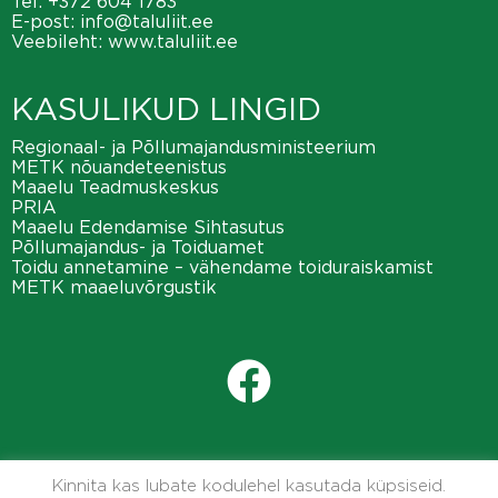
Tel:
+372 604 1783
E-post:
info@taluliit.ee
Veebileht:
www.taluliit.ee
KASULIKUD LINGID
Regionaal- ja Põllumajandusministeerium
METK nõuandeteenistus
Maaelu Teadmuskeskus
PRIA
Maaelu Edendamise Sihtasutus
Põllumajandus- ja Toiduamet
Toidu annetamine – vähendame toiduraiskamist
METK maaeluvõrgustik
Kinnita kas lubate kodulehel kasutada küpsiseid.