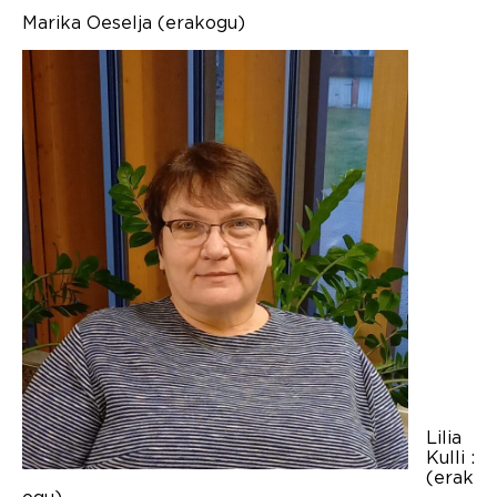
Marika Oeselja (erakogu)
Lilia
Kulli :
(erak