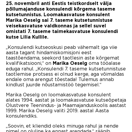
25. novembril anti Eestis teistkordselt välja
põllumajanduse konsulendi kõrgema taseme
kutsetunnistus. Loomakasvatuse konsulent
Marika Oeselg sai 7. taseme kutsetunnistuse
veisekasvatuse valdkonnas ja sellel suvel
omistati 7. taseme taimekasvatuse konsulendi
kutse Lilia Kullile.
„Konsulendi kutseoskusi peab vähemalt iga viie
aasta tagant hindamiskomisjoni eest
taastõendama, seekord taotlesin aste kõrgemat
kvalifikatsiooni,“ on
oma tööalase
Marika Oeselg
eduga rahul. „Konsulendi 7. taseme kutsetunnistuse
taotlemise protsess ei olnud kerge, aga võimaldas
endale oma arengut tõestada! Tulemus annab
kindlust juurde nõustamistöö tegemisel.“
Marika Oeselg on loomakasvatuse konsulent
alates 1994. aastat ja loomakasvatuse kutseõpetaja
Olustvere Teenindus- ja Maamajanduskoolis aastast
1999. Marika Oeselg valiti 2019. aastal Aasta
konsulendiks.
„Soovin, et kliendid oleks minuga rahul ja nende
nimel on oluline ka ennast arendada,“ räägib