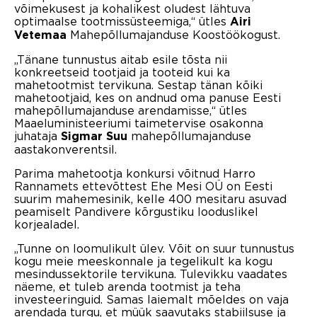
võimekusest ja kohalikest oludest lähtuva
optimaalse tootmissüsteemiga,“ ütles
Airi
Mahepõllumajanduse Koostöökogust.
Vetemaa
„Tänane tunnustus aitab esile tõsta nii
konkreetseid tootjaid ja tooteid kui ka
mahetootmist tervikuna. Sestap tänan kõiki
mahetootjaid, kes on andnud oma panuse Eesti
mahepõllumajanduse arendamisse,“ ütles
Maaeluministeeriumi taimetervise osakonna
juhataja
mahepõllumajanduse
Sigmar Suu
aastakonverentsil.
Parima mahetootja konkursi võitnud Harro
Rannamets ettevõttest Ehe Mesi OÜ on Eesti
suurim mahemesinik, kelle 400 mesitaru asuvad
peamiselt Pandivere kõrgustiku looduslikel
korjealadel.
„Tunne on loomulikult ülev. Võit on suur tunnustus
kogu meie meeskonnale ja tegelikult ka kogu
mesindussektorile tervikuna. Tulevikku vaadates
näeme, et tuleb arenda tootmist ja teha
investeeringuid. Samas laiemalt mõeldes on vaja
arendada turgu, et müük saavutaks stabiilsuse ja