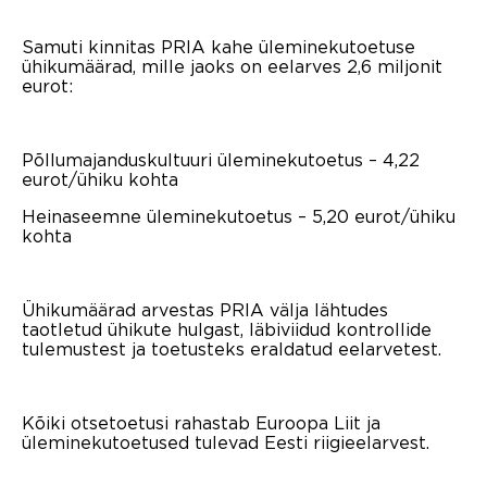
Samuti kinnitas PRIA kahe üleminekutoetuse
ühikumäärad, mille jaoks on eelarves 2,6 miljonit
eurot:
Põllumajanduskultuuri üleminekutoetus – 4,22
eurot/ühiku kohta
Heinaseemne üleminekutoetus – 5,20 eurot/ühiku
kohta
Ühikumäärad arvestas PRIA välja lähtudes
taotletud ühikute hulgast, läbiviidud kontrollide
tulemustest ja toetusteks eraldatud eelarvetest.
Kõiki otsetoetusi rahastab Euroopa Liit ja
üleminekutoetused tulevad Eesti riigieelarvest.