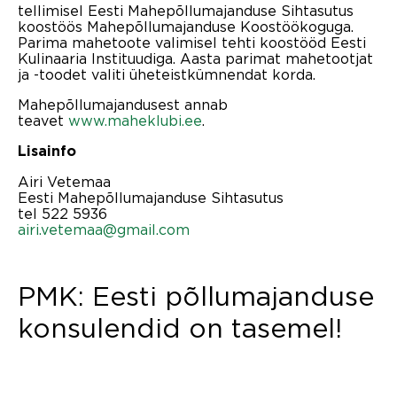
tellimisel Eesti Mahepõllumajanduse Sihtasutus
koostöös Mahepõllumajanduse Koostöökoguga.
Parima mahetoote valimisel tehti koostööd Eesti
Kulinaaria Instituudiga. Aasta parimat mahetootjat
ja -toodet valiti üheteistkümnendat korda.
Mahepõllumajandusest annab
teavet
www.maheklubi.ee
.
Lisainfo
Airi Vetemaa
Eesti Mahepõllumajanduse Sihtasutus
tel 522 5936
airi.vetemaa@gmail.com
PMK: Eesti põllumajanduse
konsulendid on tasemel!