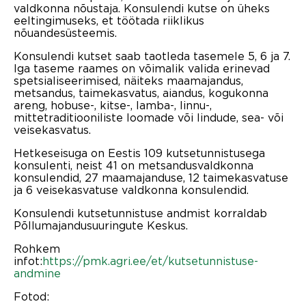
valdkonna nõustaja. Konsulendi kutse on üheks
eeltingimuseks, et töötada riiklikus
nõuandesüsteemis.
Konsulendi kutset saab taotleda tasemele 5, 6 ja 7.
Iga taseme raames on võimalik valida erinevad
spetsialiseerimised, näiteks maamajandus,
metsandus, taimekasvatus, aiandus, kogukonna
areng, hobuse-, kitse-, lamba-, linnu-,
mittetraditiooniliste loomade või lindude, sea- või
veisekasvatus.
Hetkeseisuga on Eestis 109 kutsetunnistusega
konsulenti, neist 41 on metsandusvaldkonna
konsulendid, 27 maamajanduse, 12 taimekasvatuse
ja 6 veisekasvatuse valdkonna konsulendid.
Konsulendi kutsetunnistuse andmist korraldab
Põllumajandusuuringute Keskus.
Rohkem
infot:
https://pmk.agri.ee/et/kutsetunnistuse-
andmine
Fotod: