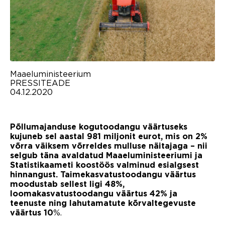
Maaeluministeerium
PRESSITEADE
04.12.2020
Põllumajanduse kogutoodangu väärtuseks
kujuneb sel aastal 981 miljonit eurot, mis on 2%
võrra väiksem võrreldes mulluse näitajaga – nii
selgub täna avaldatud Maaeluministeeriumi ja
Statistikaameti koostöös valminud esialgsest
hinnangust. Taimekasvatustoodangu väärtus
moodustab sellest ligi 48%,
loomakasvatustoodangu väärtus 42% ja
teenuste ning lahutamatute kõrvaltegevuste
%.
väärtus 10