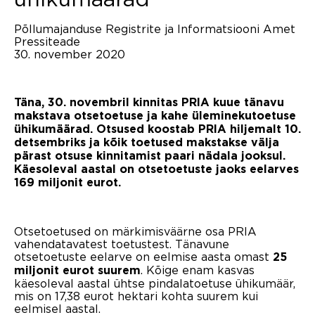
Põllumajanduse Registrite ja Informatsiooni Amet
Pressiteade
30. november 2020
Täna, 30. novembril kinnitas PRIA kuue tänavu
makstava otsetoetuse ja kahe üleminekutoetuse
ühikumäärad. Otsused koostab PRIA hiljemalt 10.
detsembriks ja kõik toetused makstakse välja
pärast otsuse kinnitamist paari nädala jooksul.
Käesoleval aastal on otsetoetuste jaoks eelarves
169 miljonit eurot.
Otsetoetused on märkimisväärne osa PRIA
vahendatavatest toetustest. Tänavune
otsetoetuste eelarve on eelmise aasta omast
25
. Kõige enam kasvas
miljonit eurot suurem
käesoleval aastal ühtse pindalatoetuse ühikumäär,
mis on 17,38 eurot hektari kohta suurem kui
eelmisel aastal.