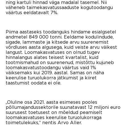
ning kartuli hinnad väga madalal tasemel. Nii
väheneb taimekasvatussaaduste kogutoodangu
väärtus eeldatavalt 7%.
Piima aastaseks toodanguks hindame esialgsetel
andmetel 849 000 tonni. Eeldame kodulindude,
sigade, lammaste ja kitsede arvu suurenemist
võrdluses aasta algusega, kuid veiste arvu väikest
langust. Loomakasvatuses on olnud tugev
hinnalangus alates teisest kvartalist, kuid
tootmismahud on suurenenud, mistõttu kujuneb
loomakasvatustoodangu väärtus vaid 1%
väiksemaks kui 2019. aastal. Samas on näha
keerulise turuolukorra jätkumist ja kiiret
taastumist oodata ei ole.
„Oluline osa 2021. aasta esimeses pooles
põllumajandussektorile suunatavast 12 miljoni euro
suurusest toetusest on mõeldud peamiselt
loomakasvatuses keerulise turuolukorraga
toimetulekuks,“ nentis Arvo Aller.