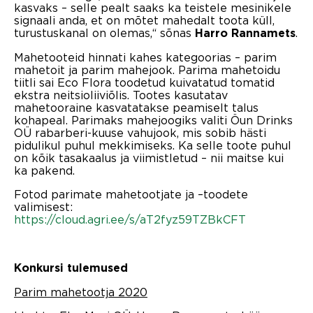
kasvaks – selle pealt saaks ka teistele mesinikele
signaali anda, et on mõtet mahedalt toota küll,
turustuskanal on olemas,“ sõnas
.
Harro Rannamets
Mahetooteid hinnati kahes kategoorias – parim
mahetoit ja parim mahejook. Parima mahetoidu
tiitli sai Eco Flora toodetud kuivatatud tomatid
ekstra neitsioliiviõlis. Tootes kasutatav
mahetooraine kasvatatakse peamiselt talus
kohapeal. Parimaks mahejoogiks valiti Öun Drinks
OÜ rabarberi-kuuse vahujook, mis sobib hästi
pidulikul puhul mekkimiseks. Ka selle toote puhul
on kõik tasakaalus ja viimistletud – nii maitse kui
ka pakend.
Fotod parimate mahetootjate ja –toodete
valimisest:
https://cloud.agri.ee/s/aT2fyz59TZBkCFT
Konkursi tulemused
Parim mahetootja 2020