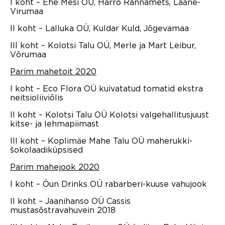
I koht – Ehe Mesi OÜ, Harro Rannamets, Lääne-
Virumaa
II koht – Lalluka OÜ, Kuldar Kuld, Jõgevamaa
III koht – Kolotsi Talu OÜ, Merle ja Mart Leibur,
Võrumaa
Parim mahetoit 2020
I koht – Eco Flora OÜ kuivatatud tomatid ekstra
neitsioliiviõlis
II koht – Kolotsi Talu OÜ Kolotsi valgehallitusjuust
kitse- ja lehmapiimast
III koht – Koplimäe Mahe Talu OÜ maherukki-
šokolaadiküpsised
Parim mahejook 2020
I koht – Öun Drinks OÜ rabarberi-kuuse vahujook
II koht – Jaanihanso OÜ Cassis
mustasõstravahuvein 2018