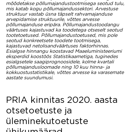
mõõdetakse põllumajandustootmisega seotud tulu,
mis katab kogu põllumajandussektori. Arvestuse
struktuur vastab üsna täpselt rahvamajanduse
arvepidamise struktuurile, võttes arvesse
põllumajanduse eripära. Põllumajandustoodangu
väärtuses kajastuvad ka toodetega otseselt seotud
tootetoetused. Põllumajandustoetused, mis pole
seotud konkreetsete toodete tootmisega,
kajastuvad netolisandväärtuses faktorhinnas.
Esialgse hinnangu koostavad Maaeluministeeriumi
eksperdid koostöös Statistikaametiga, tuginedes
esialgsetele saagiprognoosidele, kolme kvartali
põllumajandusloomade ning 10 kuu hinna- ja
kokkuostustatistikale, võttes arvesse ka varasemate
aastate suundumusi.
PRIA kinnitas 2020. aasta
otsetoetuste ja
üleminekutoetuste
ühikumäärad