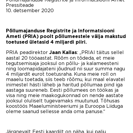
Pressiteade
10. detsember 2020
Põllumajanduse Registrite ja Informatsiooni
Ameti (PRIA) poolt põllumeestele välja makstud
toetused ületasid 4 miljardi piiri.
PRIA peadirektor
: „PRIAl täitus sellel
Jaan Kallas
aastal 20 tööaastat. Rõõm on tõdeda, et meie
tegutsemisaja jooksul on põllu- ja kalameesteni
ning loomapidajateni jõudnud nii suur summa nagu
4 miljardit eurot toetusraha. Kuna meie roll on
maaelu toetada, siis teeb rõõmu, kui maal elavatel
inimestel hästi läheb ja haritud põllumaa pind iga
aastaga suureneb. Eesti põllumees on töökas ja
visa ning meie maakogukonnad on nende aastate
jooksul oluliselt tugevamaks muutunud. Tõhusas
koostöös Maaeluministeeriumi ja Euroopa Liiduga
oleme saanud sellesse anda oma panuse.“
Järgnevalt Eesti kaardilt on näha, kui palju