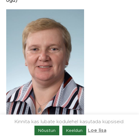
ogu)
Kinnita kas lubate kodulehel kasutada küpsiseid.
Nõustun
Keeldun
Loe lisa