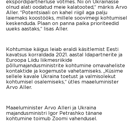
ekspordipartnerluse võtmes. Nii on Ukrainasse
olnud alati oodatud meie kalatooted,“ märkis Arvo
Aller. “Potentsiaali on kahel riigil aga palju
laiemaks koostööks, millele soovimegi kohtumisel
keskenduda. Plaan on panna paika prioriteedid
uueks aastaks,“ lisas Aller.
Kohtumise käigus leiab eraldi käsitlemist Eesti
kavatsus korraldada 2021. aastal Idapartnerite ja
Euroopa Liidu liikmesriikide
põllumajandusministrite kohtumine omavaheliste
kontaktide ja kogemuste vahetamiseks. „Küsime
sellele kavale Ukraina toetust ja valmisolekut
kohtumisel osalemiseks,“ ütles maaeluminister
Arvo Aller.
Maaeluminister Arvo Alleri ja Ukraina
majandusministri Igor Petrashko tänane
kohtumine toimub Zoomi vahendusel.