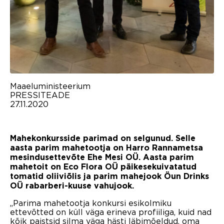
Maaeluministeerium
PRESSITEADE
27.11.2020
Mahekonkursside parimad on selgunud. Selle
aasta parim mahetootja on Harro Rannametsa
mesindusettevõte Ehe Mesi OÜ. Aasta parim
mahetoit on Eco Flora OÜ päikesekuivatatud
tomatid oliiviõlis ja parim mahejook Öun Drinks
OÜ rabarberi-kuuse vahujook.
„Parima mahetootja konkursi esikolmiku
ettevõtted on küll väga erineva profiiliga, kuid nad
kõik paistsid silma väga hästi läbimõeldud, oma