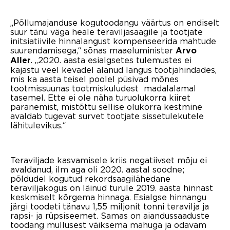
„Põllumajanduse kogutoodangu väärtus on endiselt
suur tänu väga heale teraviljasaagile ja tootjate
initsiatiivile hinnalangust kompenseerida mahtude
suurendamisega,“ sõnas maaeluminister
Arvo
. „2020. aasta esialgsetes tulemustes ei
Aller
kajastu veel kevadel alanud langus tootjahindades,
mis ka aasta teisel poolel püsivad mõnes
tootmissuunas tootmiskuludest madalalamal
tasemel. Ette ei ole näha turuolukorra kiiret
paranemist, mistõttu sellise olukorra kestmine
avaldab tugevat survet tootjate sissetulekutele
lähitulevikus.“
Teraviljade kasvamisele kriis negatiivset mõju ei
avaldanud, ilm aga oli 2020. aastal soodne;
põldudel kogutud rekordsaagilähedane
teraviljakogus on läinud turule 2019. aasta hinnast
keskmiselt kõrgema hinnaga. Esialgse hinnangu
järgi toodeti tänavu 1,55 miljonit tonni teravilja ja
rapsi- ja rüpsiseemet. Samas on aiandussaaduste
toodang mullusest väiksema mahuga ja odavam