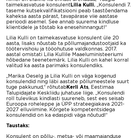
taimekasvatuse konsulent
„Konsulendi 7.
Lilia Kulli.
taseme kutsekvalifikatsiooni peab taastõendama
kaheksa aasta pärast, tavapärase viie aastase
perioodi asemel. See annab suurema kindluse
klientidele ja tõstab ka enesehinnangut!“
Lilia Kulli on taimekasvatuse konsulent üle 20
aasta, lisaks nõustab ta põllumajandustootjaid ka
töötervishoiu ja tööohutuse valdkonnas. 2017.
aastal omistati Lilia Kullile Maaeluministeeriumi
hõbedane teenetemärk. Lilia Kulli on kahel korral
valitud ka aasta parimaks konsulendiks.
„Marika Oeselg ja Lilia Kulli on väga kogenud
konsulendid ning läbi aastate põllumeestele suurt
tuge pakkunud,“ rõhutab
, Eestimaa
Kerli Ats
Talupidajate Keskliidu juhatuse liige. „Konsulendi
roll tulevikus kindlasti suureneb, sest ees seisab
Euroopa roheleppe ja ÜPP strateegiakava 2021-
2027 elluviimine. Kõrgete kompetentsidega
konsulendid on ka edaspidi väga nõutud!“
Taustaks:
Konsulent on põllu-, metsa- või maamajanduse