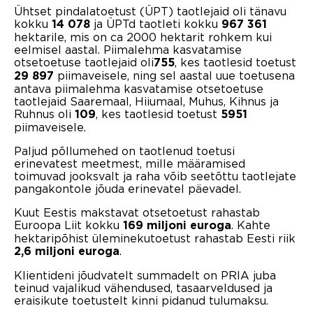
Ühtset pindalatoetust (ÜPT) taotlejaid oli tänavu
kokku
ja ÜPTd taotleti kokku
14 078
967 361
hektarile, mis on ca 2000 hektarit rohkem kui
eelmisel aastal. Piimalehma kasvatamise
otsetoetuse taotlejaid oli
, kes taotlesid toetust
755
piimaveisele, ning sel aastal uue toetusena
29 897
antava piimalehma kasvatamise otsetoetuse
taotlejaid Saaremaal, Hiiumaal, Muhus, Kihnus ja
Ruhnus oli
, kes taotlesid toetust
109
5951
piimaveisele.
Paljud põllumehed on taotlenud toetusi
erinevatest meetmest, mille määramised
toimuvad jooksvalt ja raha võib seetõttu taotlejate
pangakontole jõuda erinevatel päevadel.
Kuut Eestis makstavat otsetoetust rahastab
Euroopa Liit kokku
. Kahte
169 miljoni euroga
hektaripõhist üleminekutoetust rahastab Eesti riik
.
2,6 miljoni euroga
Klientideni jõudvatelt summadelt on PRIA juba
teinud vajalikud vähendused, tasaarveldused ja
eraisikute toetustelt kinni pidanud tulumaksu.