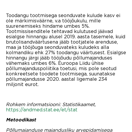
Toodangu tootmisega seonduvate kulude kasv ei
ole märkimisväärne, v.a tööjõukulu, mille
suurenemiseks hindame umbes 5%.
Tootmissisenditele tehtavad kulutused jäävad
esialgse hinnangu alusel 2019. aasta tasemele, kuid
brutolisandväärtusena jääb tootjatele arenduse,
maa ja tööjõuga seonduvateks kuludeks alla
kolmandiku ehk 27% toodangu väärtusest. Esialgse
hinnangu järgi jääb tööjõudu põllumajanduses
vähemaks umbes 6%. Euroopa Liidu ühise
põllumajanduspoliitika toetusi, mis pole seotud
konkreetsete toodete tootmisega, suunatakse
põllumajandusse 2020. aastal ligemale 234
miljonit eurot.
Rohkem informatsiooni: Statistikaamet,
https://andmed.stat.ee/et/stat
Metoodikast
Põllumajanduse majandusliku arvepidamisega