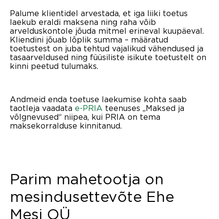
Palume klientidel arvestada, et iga liiki toetus
laekub eraldi maksena ning raha võib
arvelduskontole jõuda mitmel erineval kuupäeval.
Kliendini jõuab lõplik summa – määratud
toetustest on juba tehtud vajalikud vähendused ja
tasaarveldused ning füüsiliste isikute toetustelt on
kinni peetud tulumaks.
Andmeid enda toetuse laekumise kohta saab
taotleja vaadata
e-PRIA
teenuses „Maksed ja
võlgnevused“ niipea, kui PRIA on tema
maksekorralduse kinnitanud.
Parim mahetootja on
mesindusettevõte Ehe
Mesi OÜ