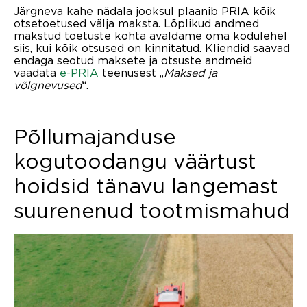
Järgneva kahe nädala jooksul plaanib PRIA kõik
otsetoetused välja maksta. Lõplikud andmed
makstud toetuste kohta avaldame oma kodulehel
siis, kui kõik otsused on kinnitatud. Kliendid saavad
endaga seotud maksete ja otsuste andmeid
vaadata
e-PRIA
teenusest „
Maksed ja
võlgnevused
“.
Põllumajanduse
kogutoodangu väärtust
hoidsid tänavu langemast
suurenenud tootmismahud