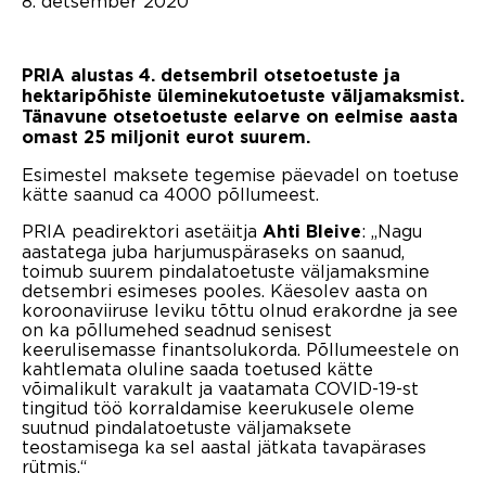
8. detsember 2020
PRIA alustas 4. detsembril otsetoetuste ja
hektaripõhiste üleminekutoetuste väljamaksmist.
Tänavune otsetoetuste eelarve on eelmise aasta
omast 25 miljonit eurot suurem.
Esimestel maksete tegemise päevadel on toetuse
kätte saanud ca 4000 põllumeest.
PRIA peadirektori asetäitja
: „Nagu
Ahti Bleive
aastatega juba harjumuspäraseks on saanud,
toimub suurem pindalatoetuste väljamaksmine
detsembri esimeses pooles. Käesolev aasta on
koroonaviiruse leviku tõttu olnud erakordne ja see
on ka põllumehed seadnud senisest
keerulisemasse finantsolukorda. Põllumeestele on
kahtlemata oluline saada toetused kätte
võimalikult varakult ja vaatamata COVID-19-st
tingitud töö korraldamise keerukusele oleme
suutnud pindalatoetuste väljamaksete
teostamisega ka sel aastal jätkata tavapärases
rütmis.“