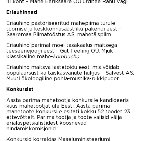
III koht – Mahe Eeriksaare OÜ ürditee Rahu Vägi
Eriauhinnad
Eriauhind pastöriseeritud mahepiima turule
toomise ja keskkonnasäästliku pakendi eest –
Saaremaa Piimatööstus AS, mahetäispiim
Eriauhind parimal moel tasakaalus maitsega
teeseenejoogi eest – Gut Feeling OÜ, Mjuk
klassikaline mahe-
kombucha
Eriauhind maitsva lastetoidu eest, mis võidab
populaarsust ka täiskasvanute hulgas – Salvest AS,
Muuti ökoloogiline pohla-mustika-rukkipuder
Konkursist
Aasta parima mahetootja konkursile kandideeris
kuus mahetootjat üle Eesti. Aasta parima
mahetoote konkursile esitati kokku 52 toodet 23
ettevõttelt. Parima tootja ja toote valisid välja
erialaspetsialistidest koosnevad
hindamiskomisjonid.
Konkursid korraldas Maaeluministeeriumi