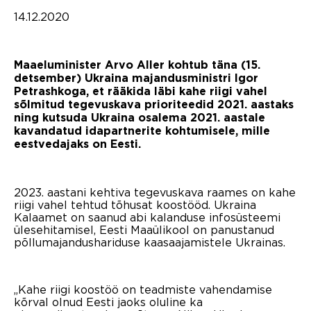
14.12.2020
Maaeluminister Arvo Aller kohtub täna (15.
detsember) Ukraina majandusministri Igor
Petrashkoga, et rääkida läbi kahe riigi vahel
sõlmitud tegevuskava prioriteedid 2021. aastaks
ning kutsuda Ukraina osalema 2021. aastale
kavandatud idapartnerite kohtumisele, mille
eestvedajaks on Eesti.
2023. aastani kehtiva tegevuskava raames on kahe
riigi vahel tehtud tõhusat koostööd. Ukraina
Kalaamet on saanud abi kalanduse infosüsteemi
ülesehitamisel, Eesti Maaülikool on panustanud
põllumajandushariduse kaasaajamistele Ukrainas.
„Kahe riigi koostöö on teadmiste vahendamise
kõrval olnud Eesti jaoks oluline ka