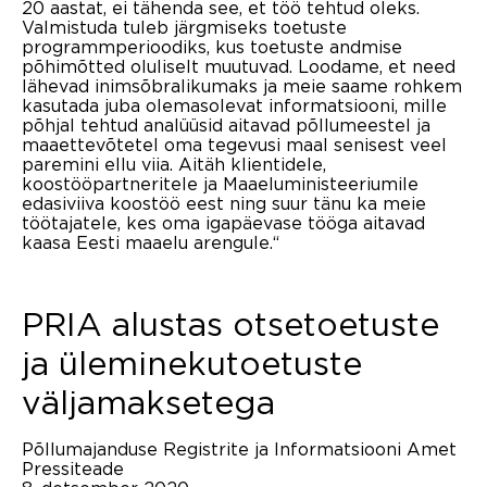
20 aastat, ei tähenda see, et töö tehtud oleks.
Valmistuda tuleb järgmiseks toetuste
programmperioodiks, kus toetuste andmise
põhimõtted oluliselt muutuvad. Loodame, et need
lähevad inimsõbralikumaks ja meie saame rohkem
kasutada juba olemasolevat informatsiooni, mille
põhjal tehtud analüüsid aitavad põllumeestel ja
maaettevõtetel oma tegevusi maal senisest veel
paremini ellu viia. Aitäh klientidele,
koostööpartneritele ja Maaeluministeeriumile
edasiviiva koostöö eest ning suur tänu ka meie
töötajatele, kes oma igapäevase tööga aitavad
kaasa Eesti maaelu arengule.“
PRIA alustas otsetoetuste
ja üleminekutoetuste
väljamaksetega
Põllumajanduse Registrite ja Informatsiooni Amet
Pressiteade