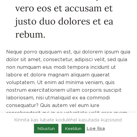
vero eos et accusam et
justo duo dolores et ea
rebum.
Neque porro quisquam est, qui dolorem ipsum quia
dolor sit amet, consectetur, adipisci velit, sed quia
non numquam eius modi tempora incidunt ut
labore et dolore magnam aliquam quaerat
voluptatem. Ut enim ad minima veniam, quis
nostrum exercitationem ullam corporis suscipit
laboriosam, nisi utmaliquid ex ea commodi
consequatur? Quis autem vel eum iure
reprehenderit qui in ea voluptate velit esse quam
Kinnita kas lubate kodulehel kasutada küpsiseid.
nihil molestiae consequatur. Sed ut perspiciatis
unde omnis iste natus error sit voluptatem
Nõustun
Keeldun
Loe lisa
accusantium doloremque laudantium, totam rem