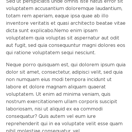
Sed ut perspiciatis unde omnis iste natus error sit
voluptatem accusantium doloremque laudantium,
totam rem aperiam, eaque ipsa quae ab illo
inventore veritatis et quasi architecto beatae vitae
dicta sunt explicabo.Nemo enim ipsam
voluptatem quia voluptas sit aspernatur aut odit
aut fugit, sed quia consequuntur magni dolores eos
qui ratione voluptatem sequi nesciunt.
Neque porro quisquam est, qui dolorem ipsum quia
dolor sit amet, consectetur, adipisci velit, sed quia
non numquam eius modi tempora incidunt ut
labore et dolore magnam aliquam quaerat
voluptatem. Ut enim ad minima veniam, quis
nostrum exercitationem ullam corporis suscipit
laboriosam, nisi ut aliquid ex ea commodi
consequatur? Quis autem vel eum iure
reprehenderit qui in ea voluptate velit esse quam
nihil molestiae consequatur, vel