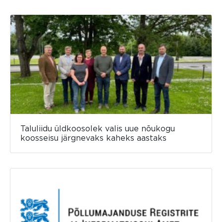
Taluliidu üldkoosolek valis uue nõukogu
koosseisu järgnevaks kaheks aastaks