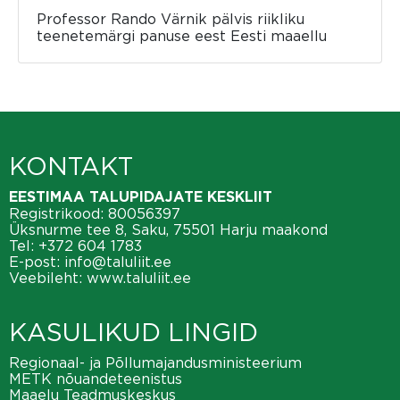
Professor Rando Värnik pälvis riikliku
teenetemärgi panuse eest Eesti maaellu
KONTAKT
EESTIMAA TALUPIDAJATE KESKLIIT
Registrikood: 80056397
Üksnurme tee 8, Saku, 75501 Harju maakond
Tel:
+372 604 1783
E-post:
info@taluliit.ee
Veebileht:
www.taluliit.ee
KASULIKUD LINGID
Regionaal- ja Põllumajandusministeerium
METK nõuandeteenistus
Maaelu Teadmuskeskus