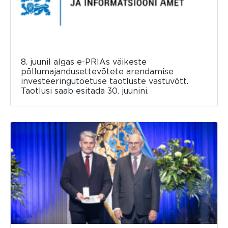
8. juunil algas e-PRIAs väikeste
põllumajandusettevõtete arendamise
investeeringutoetuse taotluste vastuvõtt.
Taotlusi saab esitada 30. juunini.