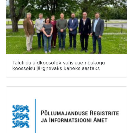
Taluliidu üldkoosolek valis uue nõukogu
koosseisu järgnevaks kaheks aastaks