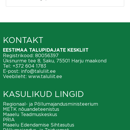
KONTAKT
EESTIMAA TALUPIDAJATE KESKLIIT
Registrikood: 80056397
Üksnurme tee 8, Saku, 75501 Harju maakond
Tel:
+372 604 1783
E-post:
info@taluliit.ee
Veebileht:
www.taluliit.ee
KASULIKUD LINGID
Regionaal- ja Põllumajandusministeerium
METK nõuandeteenistus
Maaelu Teadmuskeskus
PRIA
Maaelu Edendamise Sihtasutus