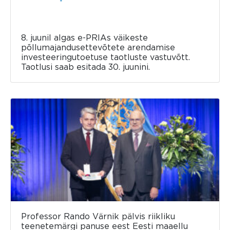
8. juunil algas e-PRIAs väikeste
põllumajandusettevõtete arendamise
investeeringutoetuse taotluste vastuvõtt.
Taotlusi saab esitada 30. juunini.
Professor Rando Värnik pälvis riikliku
teenetemärgi panuse eest Eesti maaellu