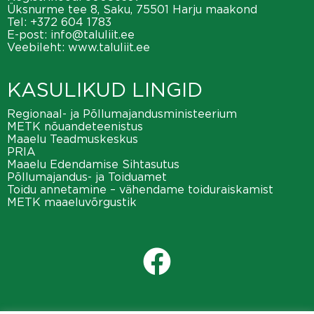
Üksnurme tee 8, Saku, 75501 Harju maakond
Tel:
+372 604 1783
E-post:
info@taluliit.ee
Veebileht:
www.taluliit.ee
KASULIKUD LINGID
Regionaal- ja Põllumajandusministeerium
METK nõuandeteenistus
Maaelu Teadmuskeskus
PRIA
Maaelu Edendamise Sihtasutus
Põllumajandus- ja Toiduamet
Toidu annetamine – vähendame toiduraiskamist
METK maaeluvõrgustik