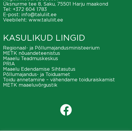
Üksnurme tee 8, Saku, 75501 Harju maakond
Tel:
+372 604 1783
E-post:
info@taluliit.ee
Veebileht:
www.taluliit.ee
KASULIKUD LINGID
Regionaal- ja Põllumajandusministeerium
METK nõuandeteenistus
Maaelu Teadmuskeskus
PRIA
Maaelu Edendamise Sihtasutus
Põllumajandus- ja Toiduamet
Toidu annetamine – vähendame toiduraiskamist
METK maaeluvõrgustik