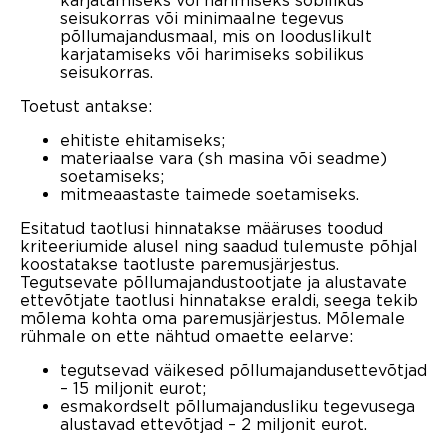
seisukorras või minimaalne tegevus
põllumajandusmaal, mis on looduslikult
karjatamiseks või harimiseks sobilikus
seisukorras.
Toetust antakse:
ehitiste ehitamiseks;
materiaalse vara (sh masina või seadme)
soetamiseks;
mitmeaastaste taimede soetamiseks.
Esitatud taotlusi hinnatakse määruses toodud
kriteeriumide alusel ning saadud tulemuste põhjal
koostatakse taotluste paremusjärjestus.
Tegutsevate põllumajandustootjate ja alustavate
ettevõtjate taotlusi hinnatakse eraldi, seega tekib
mõlema kohta oma paremusjärjestus. Mõlemale
rühmale on ette nähtud omaette eelarve:
tegutsevad väikesed põllumajandusettevõtjad
– 15 miljonit eurot;
esmakordselt põllumajandusliku tegevusega
alustavad ettevõtjad – 2 miljonit eurot.