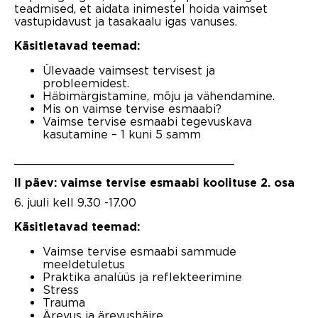
teadmised, et aidata inimestel hoida vaimset
vastupidavust ja tasakaalu igas vanuses.
Käsitletavad teemad:
Ülevaade vaimsest tervisest ja
probleemidest.
Häbimärgistamine, mõju ja vähendamine.
Mis on vaimse tervise esmaabi?
Vaimse tervise esmaabi tegevuskava
kasutamine – 1 kuni 5 samm
_______________________________
II päev: vaimse tervise esmaabi koolituse 2. osa
6. juuli kell 9.30 -17.00
Käsitletavad teemad:
Vaimse tervise esmaabi sammude
meeldetuletus
Praktika analüüs ja reflekteerimine
Stress
Trauma
Ärevus ja ärevushäire