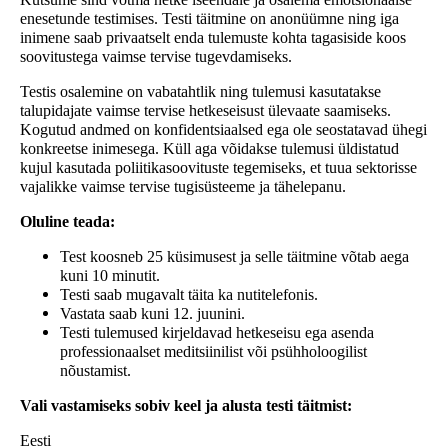
enesetunde testimises. Testi täitmine on anonüümne ning iga
inimene saab privaatselt enda tulemuste kohta tagasiside koos
soovitustega vaimse tervise tugevdamiseks.
Testis osalemine on vabatahtlik ning tulemusi kasutatakse
talupidajate vaimse tervise hetkeseisust ülevaate saamiseks.
Kogutud andmed on konfidentsiaalsed ega ole seostatavad ühegi
konkreetse inimesega. Küll aga võidakse tulemusi üldistatud
kujul kasutada poliitikasoovituste tegemiseks, et tuua sektorisse
vajalikke vaimse tervise tugisüsteeme ja tähelepanu.
Oluline teada:
Test koosneb 25 küsimusest ja selle täitmine võtab aega
kuni 10 minutit.
Testi saab mugavalt täita ka nutitelefonis.
Vastata saab kuni 12. juunini.
Testi tulemused kirjeldavad hetkeseisu ega asenda
professionaalset meditsiinilist või psühholoogilist
nõustamist.
Vali vastamiseks sobiv keel ja alusta testi täitmist:
Eesti