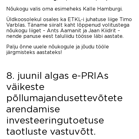
Nõukogu valis oma esimeheks Kalle Hamburgi.
Üldkoosolekul osales ka ETKL-i juhatuse liige Timo
Varblas. Täname siiralt kaht lõppenud volitustega
nõukogu liiget – Ants Aamanit ja Jaan Kiidrit –
nende panuse eest taluliidu töösse läbi aastate.
Palju õnne uuele nõukogule ja jõudu tööle
järgmisteks aastateks!
8. juunil algas e-PRIAs
väikeste
põllumajandusettevõtete
arendamise
investeeringutoetuse
taotluste vastuvõtt.