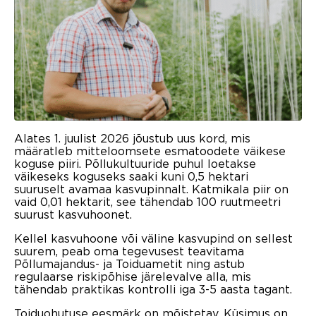
Alates 1. juulist 2026 jõustub uus kord, mis
määratleb mitteloomsete esmatoodete väikese
koguse piiri. Põllukultuuride puhul loetakse
väikeseks koguseks saaki kuni 0,5 hektari
suuruselt avamaa kasvupinnalt. Katmikala piir on
vaid 0,01 hektarit, see tähendab 100 ruutmeetri
suurust kasvuhoonet.
Kellel kasvuhoone või väline kasvupind on sellest
suurem, peab oma tegevusest teavitama
Põllumajandus- ja Toiduametit ning astub
regulaarse riskipõhise järelevalve alla, mis
tähendab praktikas kontrolli iga 3-5 aasta tagant.
Toiduohutuse eesmärk on mõistetav. Küsimus on