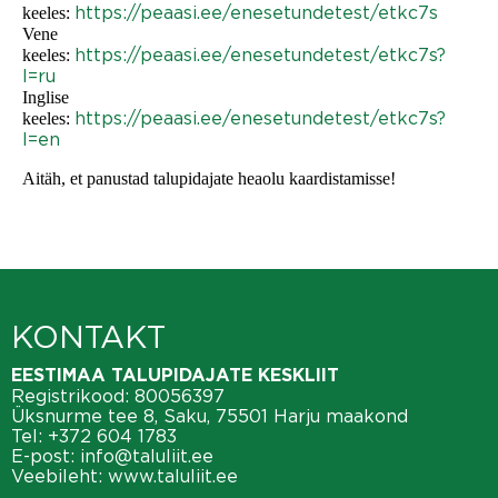
https://peaasi.ee/enesetundetest/etkc7s
keeles:
Vene
https://peaasi.ee/enesetundetest/etkc7s?
keeles:
l=ru
Inglise
https://peaasi.ee/enesetundetest/etkc7s?
keeles:
l=en
Aitäh, et panustad talupidajate heaolu kaardistamisse!
KONTAKT
EESTIMAA TALUPIDAJATE KESKLIIT
Registrikood: 80056397
Üksnurme tee 8, Saku, 75501 Harju maakond
Tel:
+372 604 1783
E-post:
info@taluliit.ee
Veebileht:
www.taluliit.ee