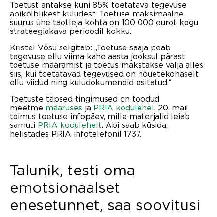
Toetust antakse kuni 85% toetatava tegevuse
abikõlblikest kuludest. Toetuse maksimaalne
suurus ühe taotleja kohta on 100 000 eurot kogu
strateegiakava perioodil kokku.
Kristel Võsu selgitab: „Toetuse saaja peab
tegevuse ellu viima kahe aasta jooksul pärast
toetuse määramist ja toetus makstakse välja alles
siis, kui toetatavad tegevused on nõuetekohaselt
ellu viidud ning kuludokumendid esitatud.“
Toetuste täpsed tingimused on toodud
meetme
määruses
ja
PRIA kodulehel
. 20. mail
toimus toetuse infopäev, mille materjalid leiab
samuti
PRIA kodulehelt
. Abi saab küsida,
helistades PRIA infotelefonil 1737.
Talunik, testi oma
emotsionaalset
enesetunnet, saa soovitusi