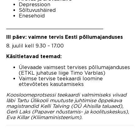
Depressioon
Sõltuvushäired
Enesehoid
_______________________________
III päev: vaimne tervis Eesti põllumajanduses
8. juulil kell 9.30 – 17.00
Käsitletavad teemad:
Ülevaade vaimsest tervises põllumajanduses
(ETKL juhatuse liige Timo Varblas)
Vaimse tervise teekaardi loomine
ettevõtetes kasutamiseks
Koosloomeprotsessi teekaardi valmimiseks viivad
läbi Tartu Ülikooli muutuste juhtimise õppekava
magistrandid Kelli Talving (OÜ Ahisilla taluaed),
Gerli Laks (Papaver nõustamis- ja koolituskeskus),
Eva Killar (Kliimaministeerium).