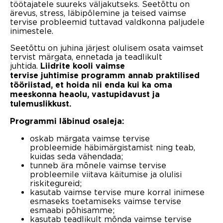
töötajatele suureks väljakutseks. Seetõttu on
ärevus, stress, läbipõlemine ja teised vaimse
tervise probleemid tuttavad valdkonna paljudele
inimestele.
Seetõttu on juhina järjest olulisem osata vaimset
tervist märgata, ennetada ja teadlikult
juhtida.
Liidrite kooli vaimse
tervise juhtimise programm annab praktilised
tööriistad, et hoida nii enda kui ka oma
meeskonna heaolu, vastupidavust ja
tulemuslikkust.
Programmi läbinud osaleja:
oskab märgata vaimse tervise
probleemide häbimärgistamist ning teab,
kuidas seda vähendada;
tunneb ära mõnele vaimse tervise
probleemile viitava käitumise ja olulisi
riskitegureid;
kasutab vaimse tervise mure korral inimese
esmaseks toetamiseks vaimse tervise
esmaabi põhisamme;
kasutab teadlikult mõnda vaimse tervise