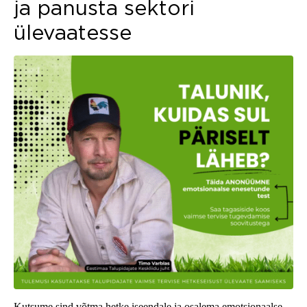
ja panusta sektori
ülevaatesse
Kutsume sind võtma hetke iseendale ja osalema emotsionaalse