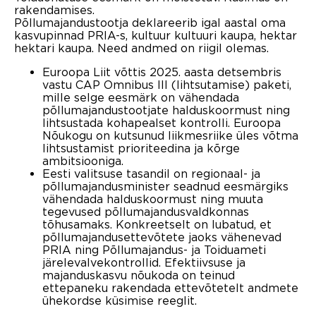
rakendamises.
Põllumajandustootja deklareerib igal aastal oma
kasvupinnad PRIA-s, kultuur kultuuri kaupa, hektar
hektari kaupa. Need andmed on riigil olemas.
Euroopa Liit võttis 2025. aasta detsembris
vastu CAP Omnibus III (lihtsutamise) paketi,
mille selge eesmärk on vähendada
põllumajandustootjate halduskoormust ning
lihtsustada kohapealset kontrolli. Euroopa
Nõukogu on kutsunud liikmesriike üles võtma
lihtsustamist prioriteedina ja kõrge
ambitsiooniga.
Eesti valitsuse tasandil on regionaal- ja
põllumajandusminister seadnud eesmärgiks
vähendada halduskoormust ning muuta
tegevused põllumajandusvaldkonnas
tõhusamaks. Konkreetselt on lubatud, et
põllumajandusettevõtete jaoks vähenevad
PRIA ning Põllumajandus- ja Toiduameti
järelevalvekontrollid. Efektiivsuse ja
majanduskasvu nõukoda on teinud
ettepaneku rakendada ettevõtetelt andmete
ühekordse küsimise reeglit.