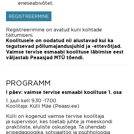
eneseabivõtet.
REGISTREERMINE
Registreerimine on avatud kuni kohtade
täitumiseni.
Koolitusele on oodatud nii alustavad kui ka
tegutsevad põllumajandusjuhid ja -ettevõtjad.
Vaimse tervise esmaabi koolituse läbimise eest
väljastab Peaasjad MTÜ tõendi.
PROGRAMM
I päev: vaimse tervise esmaabi koolituse 1. osa
1. juuli kell 9.30 -17.00
Koolitaja: Külli Mäe (Peaasi.ee)
Külli on kogenud vaimse tervise koolitaja
ja superviisor, kes toetab juhte ja meeskondi
praktiliste, eluliste oskustega. Ta ühendab
eripedagoogika, sotsiaaltöö ja psühholoogia