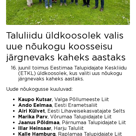
Taluliidu üldkoosolek valis
uue nõukogu koosseisu
järgnevaks kaheks aastaks
juunil toimus Eestimaa Talupidajate Keskliidu
(ETKL) üldkoosolek, kus valiti uus nõukogu
järgnevaks kaheks aastaks.
Uude nõukogusse kuuluvad:
, Valga Põllumeeste Liit
Kaupo Kutsar
, Eesti Erametsaliit
Ando Eelmaa
, Eesti Lihaveisekasvatajate Selts
Airi Külvet
, Võrumaa Talupidajate Liit
Marika Parv
, Pärnumaa Talupidajate Liit
Jaanus Põldmaa
, Harju Taluliit
Illar Heinsaar
, Raplamaa Talupidajate Liit
Kalle Hamburg