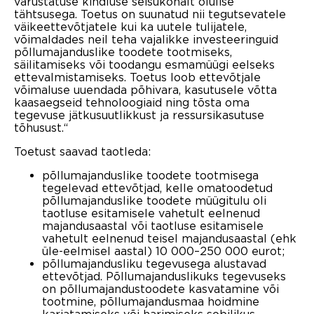
varustatuse kindluse seisukohalt olulise
tähtsusega. Toetus on suunatud nii tegutsevatele
väikeettevõtjatele kui ka uutele tulijatele,
võimaldades neil teha vajalikke investeeringuid
põllumajanduslike toodete tootmiseks,
säilitamiseks või toodangu esmamüügi eelseks
ettevalmistamiseks. Toetus loob ettevõtjale
võimaluse uuendada põhivara, kasutusele võtta
kaasaegseid tehnoloogiaid ning tõsta oma
tegevuse jätkusuutlikkust ja ressursikasutuse
tõhusust.“
Toetust saavad taotleda:
põllumajanduslike toodete tootmisega
tegelevad ettevõtjad, kelle omatoodetud
põllumajanduslike toodete müügitulu oli
taotluse esitamisele vahetult eelnenud
majandusaastal või taotluse esitamisele
vahetult eelnenud teisel majandusaastal (ehk
üle-eelmisel aastal) 10 000–250 000 eurot;
põllumajandusliku tegevusega alustavad
ettevõtjad. Põllumajanduslikuks tegevuseks
on põllumajandustoodete kasvatamine või
tootmine, põllumajandusmaa hoidmine
karjatamiseks või harimiseks sobilikus