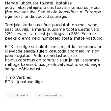
Nende lubaduste taustal lisatakse
aedviljakasvatajatele uus teavituskohustus ja uus
järelevalvesuhe. See ei ole kooskõlas ei Euroopa
ega Eesti enda võetud suunaga.
Tootjaid, keda uus nõue puudutab on meil vähe,
sest puuvilju ja marju suudame toota Eestis vaid
12% isevarustatusest ja köögivilju 38%. Eesmärk
peaks olema neid numbreid tõsta, mitte vastupidi.
ETKL-i selge seisukoht on see, et kui eesmärk on
ülevaade saada, tuleb kasutada andmeid, mis on
juba kogutud. Põllumajandustootjate
halduskoormus on tohutult suur ja iga lisasamm,
millega kaasneb uus järelevalvesuhe, vajab väga
selget põhjendust.
Timo Varblas
ETKL juhatuse liige
bürokraatia
taimekasvatus