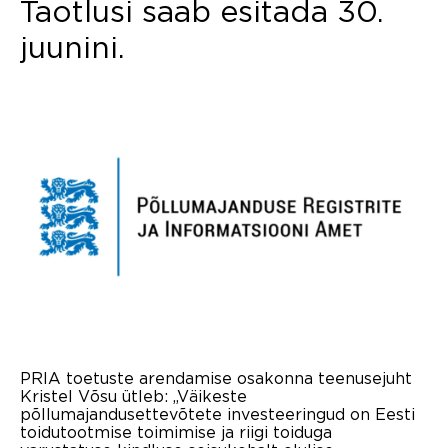
Taotlusi saab esitada 30.
juunini.
PRIA toetuste arendamise osakonna teenusejuht
Kristel Võsu ütleb: „Väikeste
põllumajandusettevõtete investeeringud on Eesti
toidutootmise toimimise ja riigi toiduga