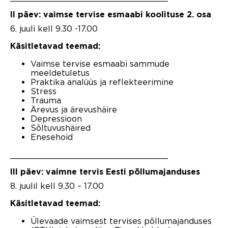
II päev: vaimse tervise esmaabi koolituse 2. osa
6. juuli kell 9.30 -17.00
Käsitletavad teemad:
Vaimse tervise esmaabi sammude
meeldetuletus
Praktika analüüs ja reflekteerimine
Stress
Trauma
Ärevus ja ärevushäire
Depressioon
Sõltuvushäired
Enesehoid
_______________________________
III päev: vaimne tervis Eesti põllumajanduses
8. juulil kell 9.30 – 17.00
Käsitletavad teemad:
Ülevaade vaimsest tervises põllumajanduses