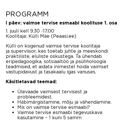
PROGRAMM
I päev: vaimse tervise esmaabi koolituse 1. osa
1. juuli kell 9.30 -17.00
Koolitaja: Külli Mäe (Peaasi.ee)
Külli on kogenud vaimse tervise koolitaja
ja superviisor, kes toetab juhte ja meeskondi
praktiliste, eluliste oskustega. Ta ühendab
eripedagoogika, sotsiaaltöö ja psühholoogia
teadmised, et aidata inimestel hoida vaimset
vastupidavust ja tasakaalu igas vanuses.
Käsitletavad teemad:
Ülevaade vaimsest tervisest ja
probleemidest.
Häbimärgistamine, mõju ja vähendamine.
Mis on vaimse tervise esmaabi?
Vaimse tervise esmaabi tegevuskava
kasutamine – 1 kuni 5 samm
_______________________________