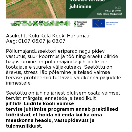
Asukoht: Kolu Küla Köök, Harjumaa
Aeg: 01.07, 06.07 ja 08.07
Põllumajandussektori eripärad nagu pidev
vastutus, suur koormus ja töö ning eraelu piiride
hägustumine on põllumajandusjuhtidele ja -
töötajatele suureks väljakutseks. Seetõttu on
ärevus, stress, läbipõlemine ja teised vaimse
tervise probleemid tuttavad valdkonna paljudele
inimestele.
Seetõttu on juhina järjest olulisem osata vaimset
tervist märgata, ennetada ja teadlikult
juhtida.
Liidrite kooli vaimse
tervise juhtimise programm annab praktilised
tööriistad, et hoida nii enda kui ka oma
meeskonna heaolu, vastupidavust ja
tulemuslikkust.