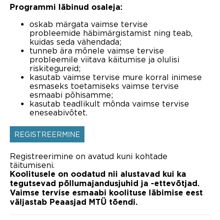
Programmi läbinud osaleja:
oskab märgata vaimse tervise
probleemide häbimärgistamist ning teab,
kuidas seda vähendada;
tunneb ära mõnele vaimse tervise
probleemile viitava käitumise ja olulisi
riskitegureid;
kasutab vaimse tervise mure korral inimese
esmaseks toetamiseks vaimse tervise
esmaabi põhisamme;
kasutab teadlikult mõnda vaimse tervise
eneseabivõtet.
REGISTREERMINE
Registreerimine on avatud kuni kohtade
täitumiseni.
Koolitusele on oodatud nii alustavad kui ka
tegutsevad põllumajandusjuhid ja -ettevõtjad.
Vaimse tervise esmaabi koolituse läbimise eest
väljastab Peaasjad MTÜ tõendi.