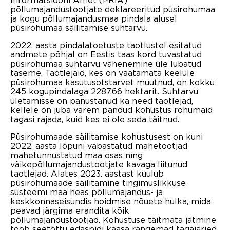
põllumajandustootjate deklareeritud püsirohumaa
ja kogu põllumajandusmaa pindala alusel
püsirohumaa säilitamise suhtarvu.
2022. aasta pindalatoetuste taotlustel esitatud
andmete põhjal on Eestis taas kord tuvastatud
püsirohumaa suhtarvu vähenemine üle lubatud
taseme. Taotlejaid, kes on vaatamata keelule
püsirohumaa kasutusotstarvet muutnud, on kokku
245 kogupindalaga 2287,66 hektarit. Suhtarvu
ületamisse on panustanud ka need taotlejad,
kellele on juba varem pandud kohustus rohumaid
tagasi rajada, kuid kes ei ole seda täitnud.
Püsirohumaade säilitamise kohustusest on kuni
2022. aasta lõpuni vabastatud mahetootjad
mahetunnustatud maa osas ning
väikepõllumajandustootjate kavaga liitunud
taotlejad. Alates 2023. aastast kuulub
püsirohumaade säilitamine tingimuslikkuse
süsteemi maa heas põllumajandus- ja
keskkonnaseisundis hoidmise nõuete hulka, mida
peavad järgima erandita kõik
põllumajandustootjad. Kohustuse täitmata jätmine
toob seetõttu edaspidi kaasa rangemad tagajärjed.