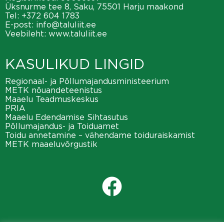
Üksnurme tee 8, Saku, 75501 Harju maakond
Tel:
+372 604 1783
E-post:
info@taluliit.ee
Veebileht:
www.taluliit.ee
KASULIKUD LINGID
Regionaal- ja Põllumajandusministeerium
METK nõuandeteenistus
Maaelu Teadmuskeskus
PRIA
Maaelu Edendamise Sihtasutus
Põllumajandus- ja Toiduamet
Toidu annetamine – vähendame toiduraiskamist
METK maaeluvõrgustik