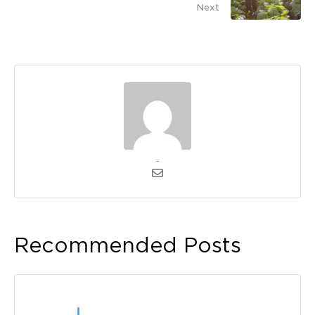
Next
admin
Recommended Posts