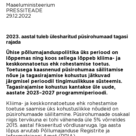
Maaeluministeerium
PRESSITEADE
29.12.2022
2023. aastal tuleb ülesharitud püsirohumaad tagasi
rajada
Ühise põllumajanduspoliitika üks periood on
lõppemas ning koos sellega lõppeb kliima- ja
keskkonnatoetus ehk rohestamise toetus.
Toetusega kaasnenud püsirohumaa säilitamise
nõue ja tagasirajamise kohustus jätkuvad
järgmisel perioodil tingimuslikkuse süsteemis.
Tagasirajamise kohustus kantakse üle uude,
aastate 2023–2027 programmiperioodi.
Kliima- ja keskkonnatoetuse ehk rohestamise
toetuse saamise üks kohustuslikke nõudeid on
püsirohumaade säilitamine. Püsirohumaade osakaal
riigis tervikuna ei tohi väheneda üle 5% võrreldes
2015. aastal fikseeritud võrdlusarvuga. Iga aasta
lõpus arvutab Põllumajanduse Registrite ja
Informatsiooni Amet (PRIA)