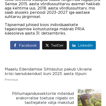
Senise 2015. aasta võrdlussuhtarvu asemel hakkab
aga kehtima uus, 2018. aasta võrdlussuhtarv, mis
saab aluseks perioodi 2023–2027 iga-aastase
suhtarvu järgimisel.
Täpsemad juhised koos individuaalsete
tagasirajamise kohustustega määrab PRIA
käesoleva aasta 31. detsembriks.
Facebook
Twitter
LinkedIn
Maaelu Edendamise Sihtasutus pakub Ukraina
kriisi laenukäendust kuni 2023. aasta lõpuni
Previous
Põllumajandussektorile mõeldud
erakorralise toetuse riigiabi on
taotlejatele välja makstud