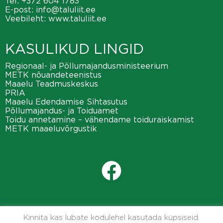
Tel:
+372 604 1783
E-post:
info@taluliit.ee
Veebileht:
www.taluliit.ee
KASULIKUD LINGID
Regionaal- ja Põllumajandusministeerium
METK nõuandeteenistus
Maaelu Teadmuskeskus
PRIA
Maaelu Edendamise Sihtasutus
Põllumajandus- ja Toiduamet
Toidu annetamine – vähendame toiduraiskamist
METK maaeluvõrgustik
Kinnita kas lubate kodulehel kasutada küpsiseid.