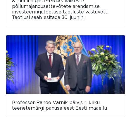
8. juunil algas e-PRIAs väikeste
põllumajandusettevõtete arendamise
investeeringutoetuse taotluste vastuvõtt.
Taotlusi saab esitada 30. juunini.
Professor Rando Värnik pälvis riikliku
teenetemärgi panuse eest Eesti maaellu