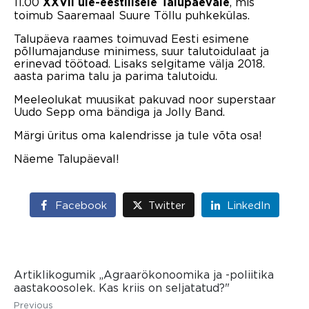
11.00
, mis
XXVII üle-eestilisele Talupäevale
toimub Saaremaal Suure Töllu puhkekülas.
Talupäeva raames toimuvad Eesti esimene
põllumajanduse minimess, suur talutoidulaat ja
erinevad töötoad. Lisaks selgitame välja 2018.
aasta parima talu ja parima talutoidu.
Meeleolukat muusikat pakuvad noor superstaar
Uudo Sepp oma bändiga ja Jolly Band.
Märgi üritus oma kalendrisse ja tule võta osa!
Näeme Talupäeval!
Facebook
Twitter
LinkedIn
Artiklikogumik „Agraarökonoomika ja -poliitika
aastakoosolek. Kas kriis on seljatatud?"
Previous