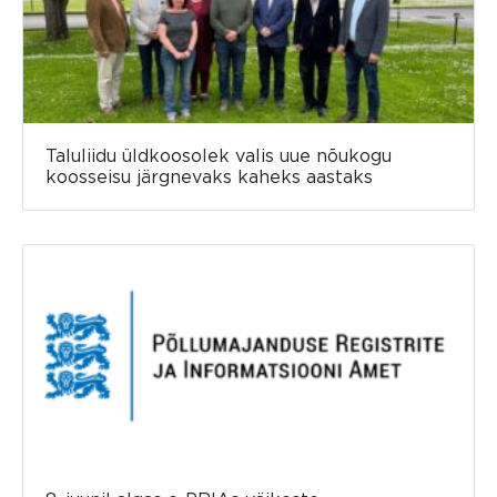
Taluliidu üldkoosolek valis uue nõukogu
koosseisu järgnevaks kaheks aastaks