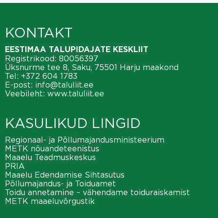
KONTAKT
EESTIMAA TALUPIDAJATE KESKLIIT
Registrikood: 80056397
Üksnurme tee 8, Saku, 75501 Harju maakond
Tel:
+372 604 1783
E-post:
info@taluliit.ee
Veebileht:
www.taluliit.ee
KASULIKUD LINGID
Regionaal- ja Põllumajandusministeerium
METK nõuandeteenistus
Maaelu Teadmuskeskus
PRIA
Maaelu Edendamise Sihtasutus
Põllumajandus- ja Toiduamet
Toidu annetamine – vähendame toiduraiskamist
METK maaeluvõrgustik