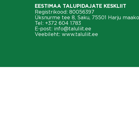
EESTIMAA TALUPIDAJATE KESKLIIT
Registrikood: 80056397
Üksnurme tee 8, Saku, 75501 Harju maak
Tel:
+372 604 1783
E-post:
info@taluliit.ee
Veebileht:
www.taluliit.ee