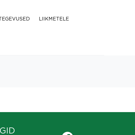
TEGEVUSED
LIIKMETELE
GID