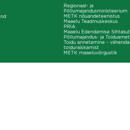
Regionaal- ja
Põllumajandusministeerium
METK nõuandeteenistus
ond
Maaelu Teadmuskeskus
PRIA
Maaelu Edendamise Sihtasut
Põllumajandus- ja Toiduamet
Toidu annetamine – vähend
toiduraiskamist
METK maaeluvõrgustik