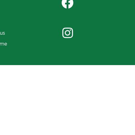
us
ame