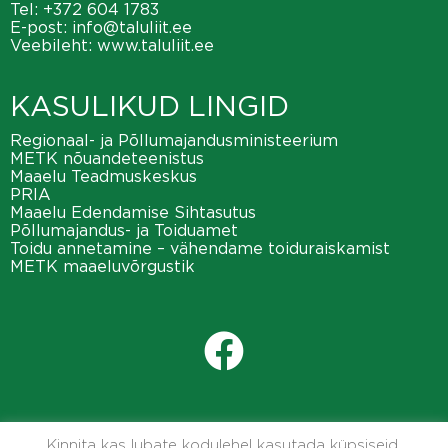
Tel:
+372 604 1783
E-post:
info@taluliit.ee
Veebileht:
www.taluliit.ee
KASULIKUD LINGID
Regionaal- ja Põllumajandusministeerium
METK nõuandeteenistus
Maaelu Teadmuskeskus
PRIA
Maaelu Edendamise Sihtasutus
Põllumajandus- ja Toiduamet
Toidu annetamine – vähendame toiduraiskamist
METK maaeluvõrgustik
Kinnita kas lubate kodulehel kasutada küpsiseid.