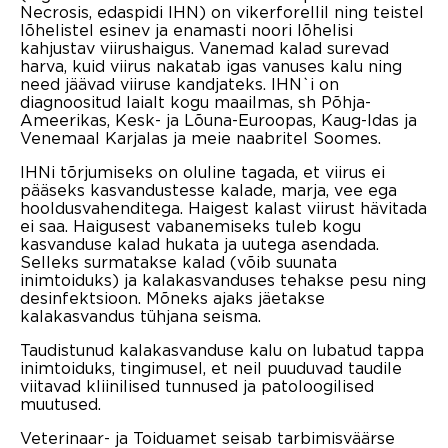
Necrosis, edaspidi IHN) on vikerforellil ning teistel
lõhelistel esinev ja enamasti noori lõhelisi
kahjustav viirushaigus. Vanemad kalad surevad
harva, kuid viirus nakatab igas vanuses kalu ning
need jäävad viiruse kandjateks. IHN`i on
diagnoositud laialt kogu maailmas, sh Põhja-
Ameerikas, Kesk- ja Lõuna-Euroopas, Kaug-Idas ja
Venemaal Karjalas ja meie naabritel Soomes.
IHNi tõrjumiseks on oluline tagada, et viirus ei
pääseks kasvandustesse kalade, marja, vee ega
hooldusvahenditega. Haigest kalast viirust hävitada
ei saa. Haigusest vabanemiseks tuleb kogu
kasvanduse kalad hukata ja uutega asendada.
Selleks surmatakse kalad (võib suunata
inimtoiduks) ja kalakasvanduses tehakse pesu ning
desinfektsioon. Mõneks ajaks jäetakse
kalakasvandus tühjana seisma.
Taudistunud kalakasvanduse kalu on lubatud tappa
inimtoiduks, tingimusel, et neil puuduvad taudile
viitavad kliinilised tunnused ja patoloogilised
muutused.
Veterinaar- ja Toiduamet seisab tarbimisväärse