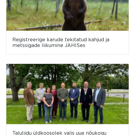
Registreerige karude tekitatud kahjud ja
metssigade liikumine JAHISes
Taluliidu üldkoosolek valis uue nõukogu