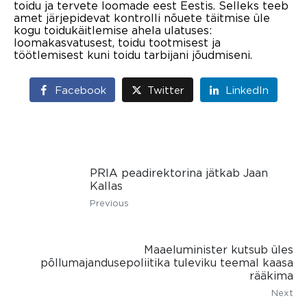
toidu ja tervete loomade eest Eestis. Selleks teeb
amet järjepidevat kontrolli nõuete täitmise üle
kogu toidukäitlemise ahela ulatuses:
loomakasvatusest, toidu tootmisest ja
töötlemisest kuni toidu tarbijani jõudmiseni.
Facebook
Twitter
LinkedIn
PRIA peadirektorina jätkab Jaan
Kallas
Previous
Maaeluminister kutsub üles
põllumajandusepoliitika tuleviku teemal kaasa
rääkima
Next