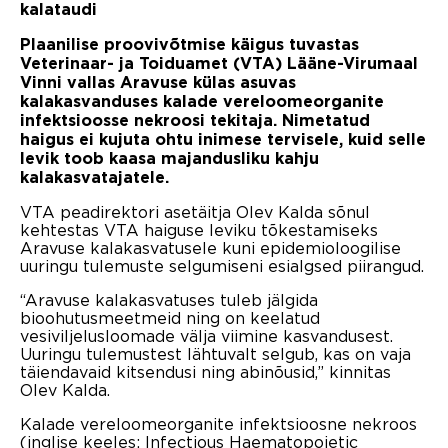
kalataudi
Plaanilise proovivõtmise käigus tuvastas
Veterinaar- ja Toiduamet (VTA) Lääne-Virumaal
Vinni vallas Aravuse külas asuvas
kalakasvanduses kalade vereloomeorganite
infektsioosse nekroosi tekitaja. Nimetatud
haigus ei kujuta ohtu inimese tervisele, kuid selle
levik toob kaasa majandusliku kahju
kalakasvatajatele.
VTA peadirektori asetäitja Olev Kalda sõnul
kehtestas VTA haiguse leviku tõkestamiseks
Aravuse kalakasvatusele kuni epidemioloogilise
uuringu tulemuste selgumiseni esialgsed piirangud.
“Aravuse kalakasvatuses tuleb jälgida
bioohutusmeetmeid ning on keelatud
vesiviljelusloomade välja viimine kasvandusest.
Uuringu tulemustest lähtuvalt selgub, kas on vaja
täiendavaid kitsendusi ning abinõusid,” kinnitas
Olev Kalda.
Kalade vereloomeorganite infektsioosne nekroos
(inglise keeles: Infectious Haematopoietic