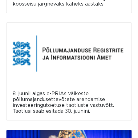
koosseisu järgnevaks kaheks aastaks
8. juunil algas e-PRIAs väikeste
põllumajandusettevõtete arendamise
investeeringutoetuse taotluste vastuvõtt.
Taotlusi saab esitada 30. juunini.