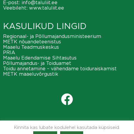
E-post:
info@taluliit.ee
Veebileht:
www.taluliit.ee
KASULIKUD LINGID
Regionaal- ja Põllumajandusministeerium
METK nõuandeteenistus
Maaelu Teadmuskeskus
PRIA
Maaelu Edendamise Sihtasutus
Põllumajandus- ja Toiduamet
Toidu annetamine – vähendame toiduraiskamist
METK maaeluvõrgustik
Kinnita kas lubate kodulehel kasutada küpsiseid.