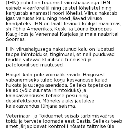
(IHN) puhul on tegemist viirushaigusega. IHN
esineb vikerforellil ning teistel lõhelistel ning
kahjustab enamasti noori lõhelisi. Viirus nakatab
igas vanuses kalu ning need jäävad viiruse
kandjateks. IHN on laialt levinud kõikjal maailmas,
sh Põhja-Ameerikas, Kesk- ja Lõuna-Euroopas,
Kaug-Idas ja Venemaal Karjalas ja meie naabritel
Soomes.
IHN viirushaigusega nakatunud kalu on lubatud
tappa inimtoiduks, tingimusel, et neil puuduvad
taudile viitavad kliinilised tunnused ja
patoloogilised muutused.
Haiget kala pole võimalik ravida. Haigusest
vabanemiseks tuleb kogu kasvanduse kalad
hukata ja uutega asendada. Selleks tapetakse
kalad (võib suunata inimtoiduks) ja
kalakasvanduses tehakse pesu ning
desinfektsioon. Mõneks ajaks jäetakse
kalakasvandus tühjana seisma.
Veterinaar- ja Toiduamet seisab tarbimisväärse
toidu ja tervete loomade eest Eestis. Selleks teeb
amet järjepidevat kontrolli nõuete täitmise üle