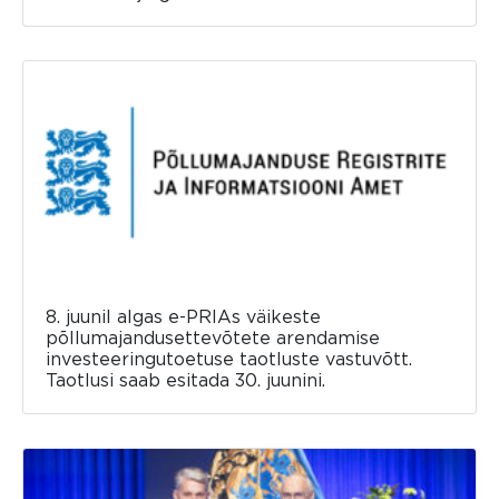
8. juunil algas e-PRIAs väikeste
põllumajandusettevõtete arendamise
investeeringutoetuse taotluste vastuvõtt.
Taotlusi saab esitada 30. juunini.