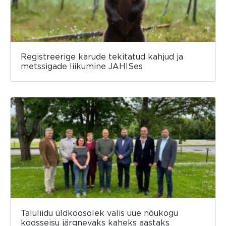
Registreerige karude tekitatud kahjud ja
metssigade liikumine JAHISes
Taluliidu üldkoosolek valis uue nõukogu
koosseisu järgnevaks kaheks aastaks