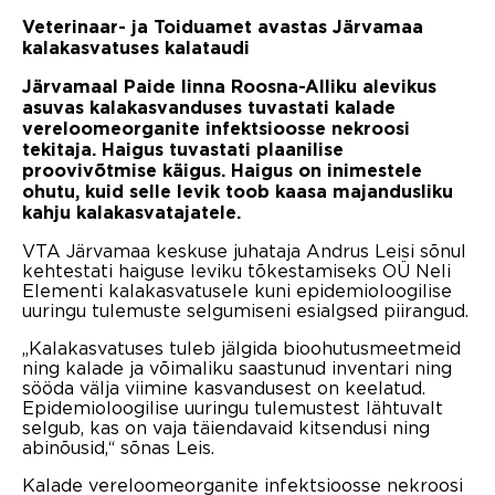
Veterinaar- ja Toiduamet avastas Järvamaa
kalakasvatuses kalataudi
Järvamaal Paide linna Roosna-Alliku alevikus
asuvas kalakasvanduses tuvastati kalade
vereloomeorganite infektsioosse nekroosi
tekitaja. Haigus tuvastati plaanilise
proovivõtmise käigus. Haigus on inimestele
ohutu, kuid selle levik toob kaasa majandusliku
kahju kalakasvatajatele.
VTA Järvamaa keskuse juhataja Andrus Leisi sõnul
kehtestati haiguse leviku tõkestamiseks OÜ Neli
Elementi kalakasvatusele kuni epidemioloogilise
uuringu tulemuste selgumiseni esialgsed piirangud.
„Kalakasvatuses tuleb jälgida bioohutusmeetmeid
ning kalade ja võimaliku saastunud inventari ning
sööda välja viimine kasvandusest on keelatud.
Epidemioloogilise uuringu tulemustest lähtuvalt
selgub, kas on vaja täiendavaid kitsendusi ning
abinõusid,“ sõnas Leis.
Kalade vereloomeorganite infektsioosse nekroosi