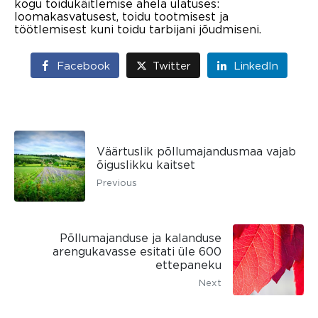
kogu toidukäitlemise ahela ulatuses:
loomakasvatusest, toidu tootmisest ja
töötlemisest kuni toidu tarbijani jõudmiseni.
Facebook
Twitter
LinkedIn
Väärtuslik põllumajandusmaa vajab
õiguslikku kaitset
Previous
Põllumajanduse ja kalanduse
arengukavasse esitati üle 600
ettepaneku
Next