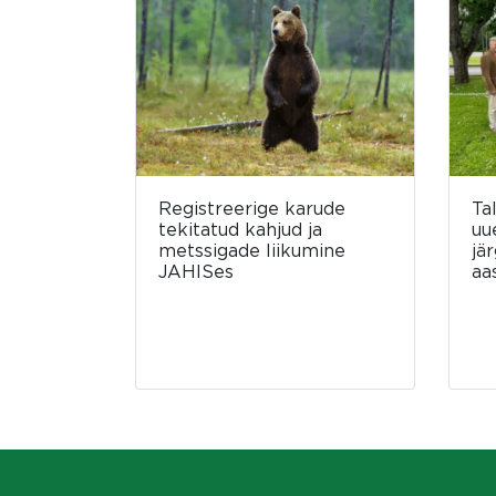
Registreerige karude
Ta
tekitatud kahjud ja
uu
metssigade liikumine
jä
JAHISes
aa