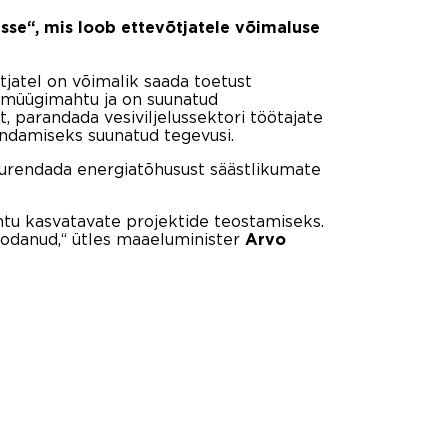
usse“, mis loob ettevõtjatele võimaluse
tjatel on võimalik saada toetust
u müügimahtu ja on suunatud
, parandada vesiviljelussektori töötajate
endamiseks suunatud tegevusi.
uurendada energiatõhusust säästlikumate
htu kasvatavate projektide teostamiseks.
oodanud,“ ütles maaeluminister
Arvo