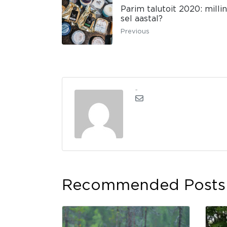
Parim talutoit 2020: milli
sel aastal?
Previous
admin
Recommended Posts