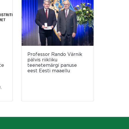
Professor Rando Värnik
pälvis riikliku
te
teenetemärgi panuse
eest Eesti maaellu
.