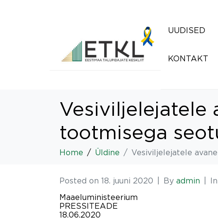
UUDISED
KONTAKT
Vesiviljelejatel
tootmisega seot
Home
Üldine
Vesiviljelejatele ava
Posted on
18. juuni 2020
By
admin
I
Maaeluministeerium
PRESSITEADE
18.06.2020