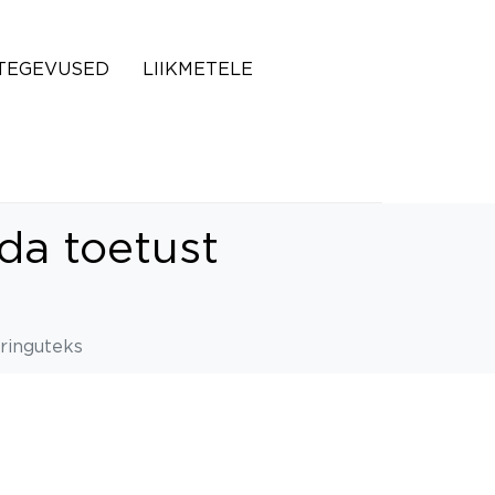
TEGEVUSED
LIIKMETELE
eda toetust
eringuteks