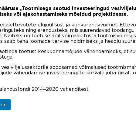
 määruse „Tootmisega seotud investeeringud vesiviljel
seks või ajakohastamiseks mõeldud projektidesse.
elusettevõtete elujõulisust ja konkurentsivõimet. Ettevõ
eeringuteks ning arendusteks, mis suurendavad toodang
. Näiteks on toetuse abil võimalik tõsta tootmisvõimsust
aks saab teha loomade tervise hoidmiseks ja heaolu suur
 taotleda toetust keskkonnamõjude vähendamiseks, et s
õtuga.
ua vesiviljelussektorile soodsamad võimalused tootmisma
jude vähendamise investeeringute kõrvale juba pikalt 
alandusfondi 2014‒2020 vahenditest.
dIn