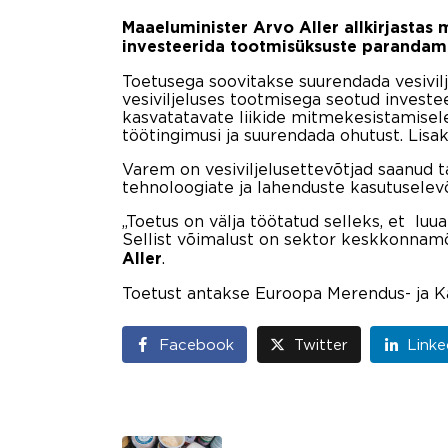
Maaeluminister Arvo Aller allkirjastas
investeerida tootmisüksuste parandami
Toetusega soovitakse suurendada vesivilj
vesiviljeluses tootmisega seotud invest
kasvatatavate liikide mitmekesistamisele
töötingimusi ja suurendada ohutust. Lis
Varem on vesiviljelusettevõtjad saanud
tehnoloogiate ja lahenduste kasutuselev
„Toetus on välja töötatud selleks, et lu
Sellist võimalust on sektor keskkonnamõ
.
Aller
Toetust antakse Euroopa Merendus- ja K
Facebook
Twitter
Linke