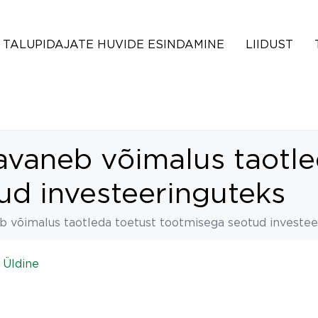
TALUPIDAJATE HUVIDE ESINDAMINE
LIIDUST
e avaneb võimalus taotl
ud investeeringuteks
neb võimalus taotleda toetust tootmisega seotud investe
n
Üldine