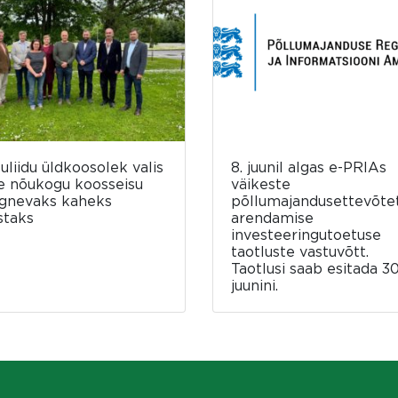
luliidu üldkoosolek valis
8. juunil algas e-PRIAs
e nõukogu koosseisu
väikeste
rgnevaks kaheks
põllumajandusettevõte
staks
arendamise
investeeringutoetuse
taotluste vastuvõtt.
Taotlusi saab esitada 30
juunini.