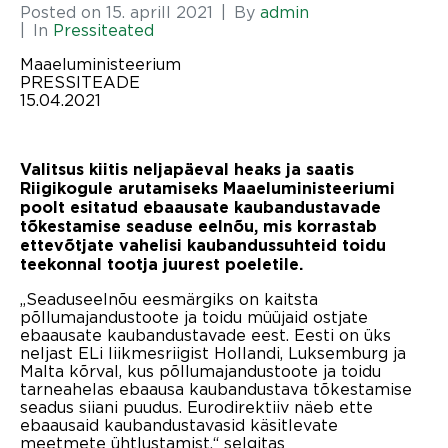
Posted on
15. aprill 2021
By
admin
In
Pressiteated
Maaeluministeerium
PRESSITEADE
15.04.2021
Valitsus kiitis neljapäeval heaks ja saatis
Riigikogule arutamiseks Maaeluministeeriumi
poolt esitatud ebaausate kaubandustavade
tõkestamise seaduse eelnõu, mis korrastab
ettevõtjate vahelisi kaubandussuhteid toidu
teekonnal tootja juurest poeletile.
„Seaduseelnõu eesmärgiks on kaitsta
põllumajandustoote ja toidu müüjaid ostjate
ebaausate kaubandustavade eest. Eesti on üks
neljast ELi liikmesriigist Hollandi, Luksemburg ja
Malta kõrval, kus põllumajandustoote ja toidu
tarneahelas ebaausa kaubandustava tõkestamise
seadus siiani puudus. Eurodirektiiv näeb ette
ebaausaid kaubandustavasid käsitlevate
meetmete ühtlustamist,“ selgitas