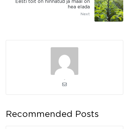
Eesti toit on hinnatud ja maal on
hea elada
Next
admin
Recommended Posts