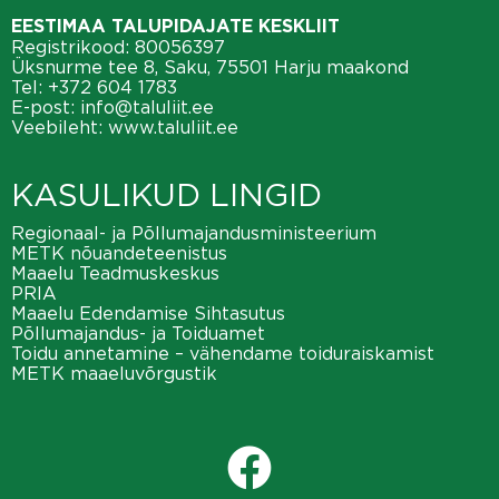
EESTIMAA TALUPIDAJATE KESKLIIT
Registrikood: 80056397
Üksnurme tee 8, Saku, 75501 Harju maakond
Tel:
+372 604 1783
E-post:
info@taluliit.ee
Veebileht:
www.taluliit.ee
KASULIKUD LINGID
Regionaal- ja Põllumajandusministeerium
METK nõuandeteenistus
Maaelu Teadmuskeskus
PRIA
Maaelu Edendamise Sihtasutus
Põllumajandus- ja Toiduamet
Toidu annetamine – vähendame toiduraiskamist
METK maaeluvõrgustik