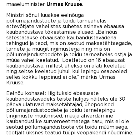
maaeluminister
.
Urmas Kruuse
Ministri sõnul luuakse eelnõuga
põllumajandustoote ja toidu tarneahelas
ettevõtjate vahelistes suhetes esineva ebaausa
kaubandustava tõkestamise alused. „Eelnõus
sätestatakse ebaausate kaubandustavadena
tehingud ja teod, mis on seotud maksetähtaegade,
tarnete ja müügitingimustega ning mis on
põllumajandustoodete ja toidu tarneahelas ostja ja
müüa vahel keelatud. Loetletud on 16 ebaausat
kaubandustava, millest üheksa on alati keelatud
ning seitse keelatud juhul, kui lepingu osapooled
selles kokku leppinud ei ole,“ märkis Urmas
Kruuse.
Eelnõu kohaselt liigituksid ebaausate
kaubandustavadeks teiste hulgas näiteks üle 30
päeva ulatuvad maksetähtajad, ühepoolsed
põllumajandustoodete ja toidu tarnelepingu
tingimuste muutmised, müüja ähvardamine
kaubanduslike survemeetmetega, tasu, mis ei ole
seotud põllumajandustoote või toidu müümisega,
tootjalt üksnes teatud tüüpi veopakendi nõudmine.