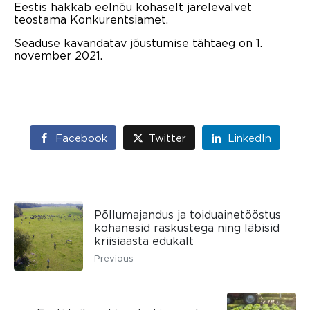
Eestis hakkab eelnõu kohaselt järelevalvet
teostama Konkurentsiamet.
Seaduse kavandatav jõustumise tähtaeg on 1.
november 2021.
Facebook
Twitter
LinkedIn
Põllumajandus ja toiduainetööstus
kohanesid raskustega ning läbisid
kriisiaasta edukalt
Previous