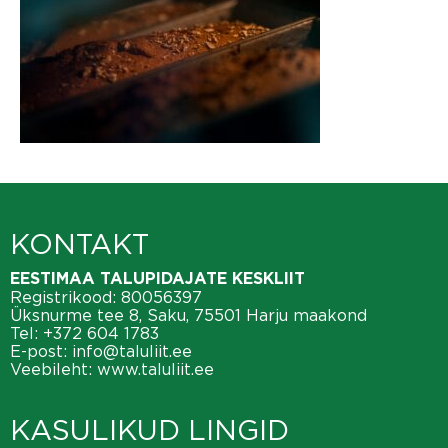
KONTAKT
EESTIMAA TALUPIDAJATE KESKLIIT
Registrikood: 80056397
Üksnurme tee 8, Saku, 75501 Harju maakond
Tel:
+372 604 1783
E-post:
info@taluliit.ee
Veebileht:
www.taluliit.ee
KASULIKUD LINGID