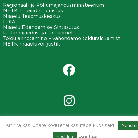
Regionaal- ja Põllumajandusministeerium
METK nõuandeteenistus
Maaelu Teadmuskeskus
PRIA
Maaelu Edendamise Sihtasutus
Põllumajandus- ja Toiduamet
Toidu annetamine – vähendame toiduraiskamist
METK maaeluvõrgustik
Kinnita kas lubate kodulehel kasutada küpsiseid.
Nõustu
Keeldun
Loe lisa