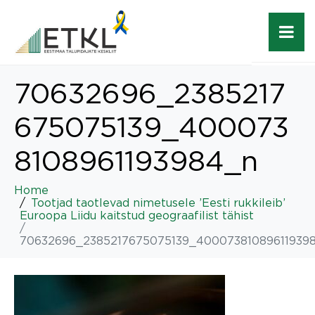
70632696_2385217
675075139_400073
8108961193984_n
Home
Tootjad taotlevad nimetusele ’Eesti rukkileib’
Euroopa Liidu kaitstud geograafilist tähist
70632696_2385217675075139_40007381089611939