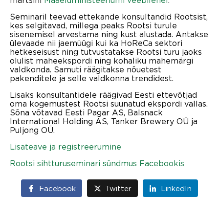
Seminaril teevad ettekande konsultandid Rootsist,
kes selgitavad, millega peaks Rootsi turule
sisenemisel arvestama ning kust alustada. Antakse
ülevaade nii jaemüügi kui ka HoReCa sektori
hetkeseisust ning tutvustatakse Rootsi turu jaoks
olulist maheekspordi ning kohaliku mahemärgi
valdkonda. Samuti räägitakse nõuetest
pakenditele ja selle valdkonna trendidest.
Lisaks konsultantidele räägivad Eesti ettevõtjad
oma kogemustest Rootsi suunatud ekspordi vallas.
Sõna võtavad Eesti Pagar AS, Balsnack
International Holding AS, Tanker Brewery OÜ ja
Puljong OÜ.
Lisateave ja registreerumine
Rootsi sihtturuseminari sündmus Facebookis
Facebook
Twitter
LinkedIn