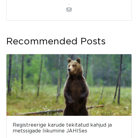
admin
Recommended Posts
Registreerige karude tekitatud kahjud ja
metssigade liikumine JAHISes