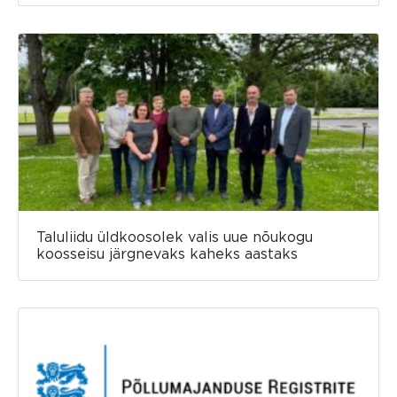
Taluliidu üldkoosolek valis uue nõukogu
koosseisu järgnevaks kaheks aastaks