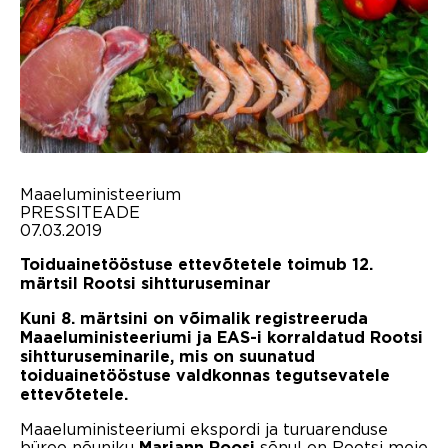
Maaeluministeerium
PRESSITEADE
07.03.2019
Toiduainetööstuse ettevõtetele toimub 12.
märtsil Rootsi sihtturuseminar
Kuni 8. märtsini on võimalik registreeruda
Maaeluministeeriumi ja EAS-i korraldatud Rootsi
sihtturuseminarile, mis on suunatud
toiduainetööstuse valdkonnas tegutsevatele
ettevõtetele.
Maaeluministeeriumi ekspordi ja turuarenduse
büroo nõuniku
sõnul on Rootsi meie
Mariann Roosi