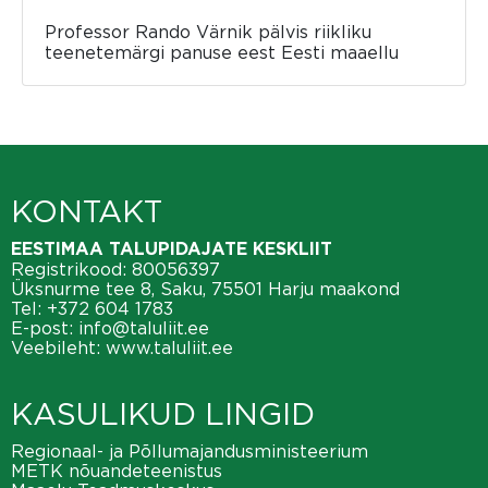
Professor Rando Värnik pälvis riikliku
teenetemärgi panuse eest Eesti maaellu
KONTAKT
EESTIMAA TALUPIDAJATE KESKLIIT
Registrikood: 80056397
Üksnurme tee 8, Saku, 75501 Harju maakond
Tel:
+372 604 1783
E-post:
info@taluliit.ee
Veebileht:
www.taluliit.ee
KASULIKUD LINGID
Regionaal- ja Põllumajandusministeerium
METK nõuandeteenistus