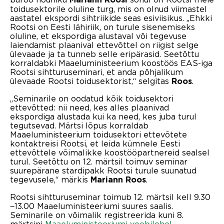
toidusektorile oluline turg, mis on olnud viimastel
aastatel ekspordi sihtriikide seas esiviisikus. „Ehkki
Rootsi on Eesti lähiriik, on turule sisenemiseks
oluline, et ekspordiga alustaval või tegevuse
laiendamist plaanival ettevõttel on riigist selge
ülevaade ja ta tunneb selle eripärasid. Seetõttu
korraldabki Maaeluministeerium koostöös EAS-iga
Rootsi sihtturuseminari, et anda põhjalikum
ülevaade Rootsi toidusektorist,“ selgitas
.
Roos
„Seminarile on oodatud kõik toidusektori
ettevõtted: nii need, kes alles plaanivad
ekspordiga alustada kui ka need, kes juba turul
tegutsevad. Märtsi lõpus korraldab
Maaeluministeerium toidusektori ettevõtete
kontaktreisi Rootsi, et leida kümnele Eesti
ettevõttele võimalikke koostööpartnereid sealsel
turul. Seetõttu on 12. märtsil toimuv seminar
suurepärane stardipakk Rootsi turule suunatud
tegevusele,“ märkis
.
Mariann Roos
Rootsi sihtturuseminar toimub 12. märtsil kell 9.30
−13.00 Maaeluministeeriumi suures saalis.
Seminarile on võimalik registreerida kuni 8.
märtsini
Maaeluministeeriumi veebilehel
.