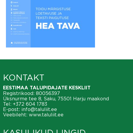
KONTAKT
EESTIMAA TALUPIDAJATE KESKLIIT
Registrikood: 80056397
Üksnurme tee 8, Saku, 75501 Harju maakond
Tel:
+372 604 1783
E-post:
info@taluliit.ee
Veebileht:
www.taluliit.ee
KASULIKUD LINGID