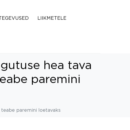
TEGEVUSED
LIIKMETELE
igutuse hea tava
teabe paremini
a teabe paremini loetavaks