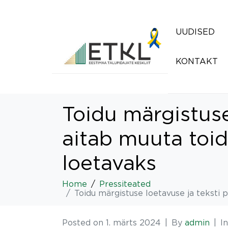
UUDISED
KONTAKT
Toidu märgistuse
aitab muuta toid
loetavaks
Home
Pressiteated
Toidu märgistuse loetavuse ja teksti 
Posted on
1. märts 2024
By
admin
I