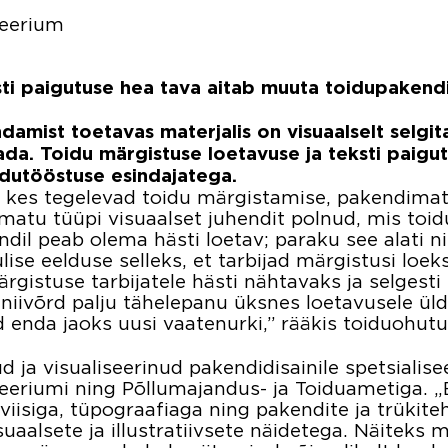
teerium
sti paigutuse hea tava aitab muuta toidupakendi
amist toetavas materjalis on visuaalselt selgita
a. Toidu märgistuse loetavuse ja teksti paigutu
idutööstuse esindajatega.
, kes tegelevad toidu märgistamise, pakendimater
aamatu tüüpi visuaalset juhendit polnud, mis toi
il peab olema hästi loetav; paraku see alati nii
se eelduse selleks, et tarbijad märgistusi loeksi
gistuse tarbijatele hästi nähtavaks ja selgesti
 niivõrd palju tähelepanu üksnes loetavusele üld
d enda jaoks uusi vaatenurki,” rääkis toiduohu
 ja visualiseerinud pakendidisainile spetsial
eeriumi ning Põllumajandus- ja Toiduametiga. „E
viisiga, tüpograafiaga ning pakendite ja trükit
uaalsete ja illustratiivsete näidetega. Näiteks 