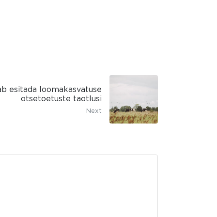
aab esitada loomakasvatuse
otsetoetuste taotlusi
Next