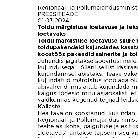
Regionaal- ja Põllumajandusminis
PRESSITEADE
01.03.2024
Toidu märgistuse loetavuse ja tek
loetavaks
Toidu märgistuse loetavuse suurend
toidupakendeid kujundades kasutad
koostöös pakendidisainerite ja to
Juhendis jagatakse soovitusi neile
kujundusega. „Siiani sellist käsir
kujundamisel abistaks. Teave pakend
kujundatud märgistus loob aga oluli
abivahend, mis aitab kujundada mär
käigus tõdesid mitu asjaosalist, et
valdkonnas kogenud tegijad leidsi
.
Kallaste
Hea tava on koostanud, kujundanud
Regionaal- ja Põllumajandusminist
teabe asukoha, paigutuse ja esitus
„loetavus“ antakse täpsem sisu vis