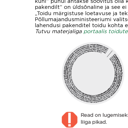
kuni“ puhul antakse soovitus olla
pakendilt“ on üldsõnaline ja see e
„Toidu märgistuse loetavuse ja tek
Põllumajandusministeeriumi valit
lahendusi pakenditel toidu kohta 
Tutvu materjaliga
portaalis toidut