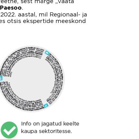
reetne, sest märge „Vaata
.
 Paesoo
022. aastal, mil Regionaal- ja
es otsis ekspertide meeskond