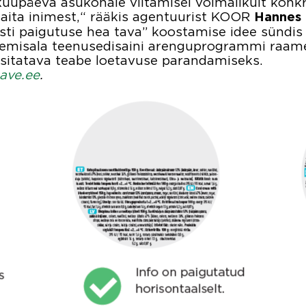
 kuupäeva asukohale viitamisel võimalikult konk
i aita inimest,“ rääkis agentuurist KOOR
Hannes
sti paigutuse hea tava” koostamise idee sündis 2
semisala teenusedisaini arenguprogrammi raam
esitatava teabe loetavuse parandamiseks.
eave.ee
.