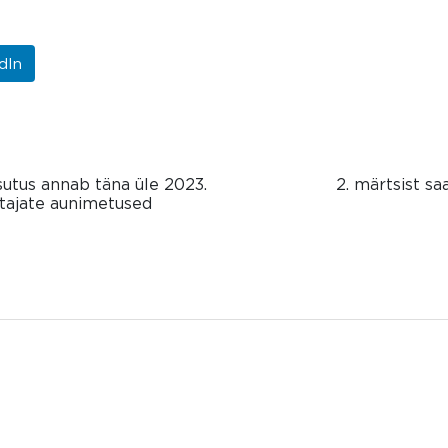
dIn
utus annab täna üle 2023.
2. märtsist s
atajate aunimetused