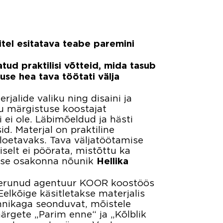
tel esitatava teabe paremini
tud praktilisi võtteid, mida tasub
se hea tava töötati välja
jalide valiku ning disaini ja
du märgistuse koostajat
 ei ole. Läbimõeldud ja hästi
d. Materjal on praktiline
 loetavaks. Tava väljatöötamise
iselt ei pöörata, mistõttu ka
tuse osakonna nõunik
Hellika
iseerunud agentuur KOOR koostöös
elkõige käsitletakse materjalis
ehnikaga seonduvat, mõistele
märgete „Parim enne“ ja „Kõlblik