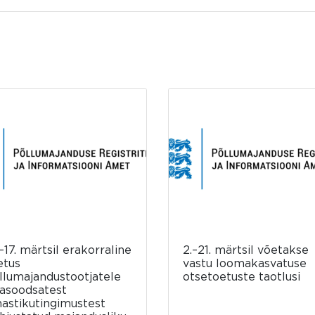
–17. märtsil erakorraline
2.–21. märtsil võetakse
etus
vastu loomakasvatuse
llumajandustootjatele
otsetoetuste taotlusi
asoodsatest
mastikutingimustest