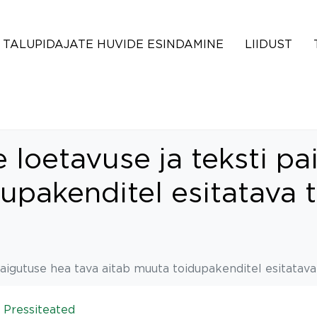
TALUPIDAJATE HUVIDE ESINDAMINE
LIIDUST
 loetavuse ja teksti pa
upakenditel esitatava 
paigutuse hea tava aitab muuta toidupakenditel esitatav
n
Pressiteated