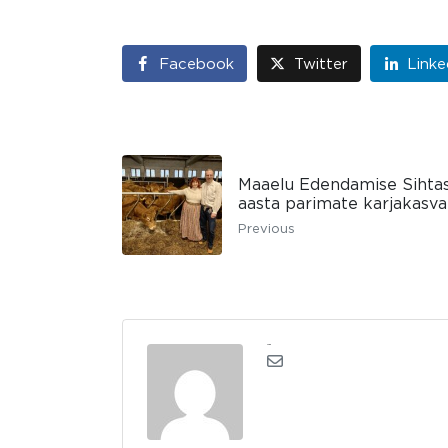
Facebook
Twitter
Linke
Maaelu Edendamise Sihtas
aasta parimate karjakasv
Previous
admin