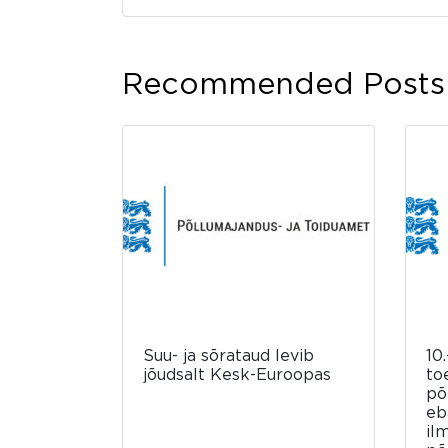
Recommended Posts
Suu- ja sõrataud levib
10.
jõudsalt Kesk-Euroopas
to
põ
eb
il