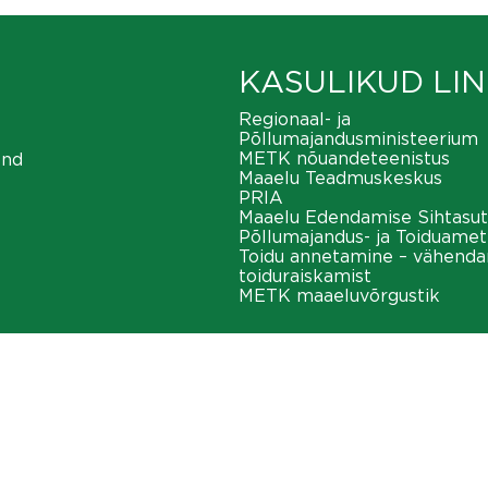
KASULIKUD LIN
Regionaal- ja
Põllumajandusministeerium
METK nõuandeteenistus
ond
Maaelu Teadmuskeskus
PRIA
Maaelu Edendamise Sihtasut
Põllumajandus- ja Toiduamet
Toidu annetamine – vähend
toiduraiskamist
METK maaeluvõrgustik