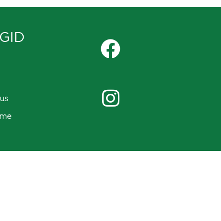
GID
us
ame