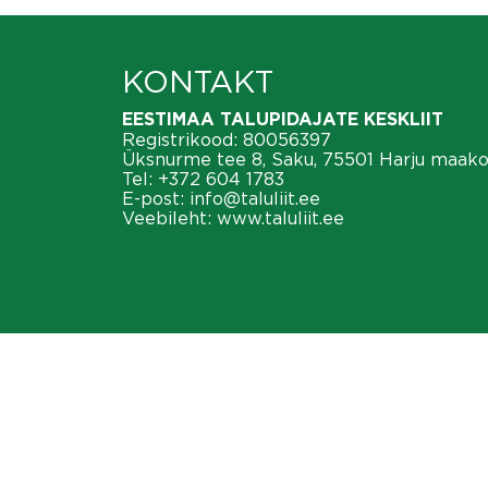
KONTAKT
EESTIMAA TALUPIDAJATE KESKLIIT
Registrikood: 80056397
Üksnurme tee 8, Saku, 75501 Harju maak
Tel:
+372 604 1783
E-post:
info@taluliit.ee
Veebileht:
www.taluliit.ee