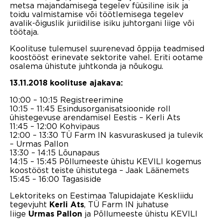
metsa majandamisega tegelev füüsiline isik ja
toidu valmistamise või töötlemisega tegelev
avalik-õiguslik juriidilise isiku juhtorgani liige või
töötaja.
Koolituse tulemusel suurenevad õppija teadmised
koostööst erinevate sektorite vahel. Eriti ootame
osalema ühistute juhtkonda ja nõukogu.
13.11.2018 koolituse ajakava:
10:00 – 10:15 Registreerimine
10:15 – 11:45 Esindusorganisatsioonide roll
ühistegevuse arendamisel Eestis – Kerli Ats
11:45 – 12:00 Kohvipaus
12:00 – 13:30 TÜ Farm IN kasvuraskused ja tulevik
– Urmas Pallon
13:30 – 14:15 Lõunapaus
14:15 – 15:45 Põllumeeste ühistu KEVILI kogemus
koostööst teiste ühistutega – Jaak Läänemets
15:45 – 16:00 Tagasiside
Lektoriteks on Eestimaa Talupidajate Keskliidu
tegevjuht
, TÜ Farm IN juhatuse
Kerli Ats
liige
ja Põllumeeste ühistu KEVILI
Urmas Pallon