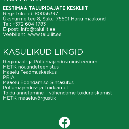
EESTIMAA TALUPIDAJATE KESKLIIT
Registrikood: 80056397
Üksnurme tee 8, Saku, 75501 Harju maakond
Tel:
+372 604 1783
E-post:
info@taluliit.ee
Veebileht:
www.taluliit.ee
KASULIKUD LINGID
Regionaal- ja Põllumajandusministeerium
METK nõuandeteenistus
Maaelu Teadmuskeskus
PRIA
Maaelu Edendamise Sihtasutus
Põllumajandus- ja Toiduamet
Toidu annetamine – vähendame toiduraiskamist
METK maaeluvõrgustik