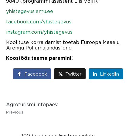
9840 (programmi assistent Liis Võlli).
yhistegevus.emu.ee
facebook.com/yhistegevus
instagram.com/yhistegevus
Koolituse korraldamist toetab Euroopa Maaelu
Arengu Põllumajandusfond.
Koostöös teeme paremini!
Facebook
Twitter
LinkedIn
Agroturismi infopäev
Previous
100 head soovi Eesti maaelule