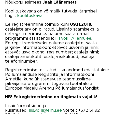
Nõukogu esimees
.
Jaak Läänemets
Koolituskavaga on võimalik tutvuda järgmisel
lingil:
koolituskava
Eelregistreerimine toimub kuni
,
09.11.2018
osalejate arv on piiratud. Lisainfo saamiseks ja
eelregistreerimiseks palume saata e-mail
programmi assistendile:
liis.volli[A]emu.ee
.
Eelregistreerimiseks palume osalejatel saata
järgnev informatsioon: ettevõtlusvorm ja nimi;
ettevõtlusvaldkond; reg. number; osaleja nimi;
osaleja ametikoht; osaleja isikukood; osaleja
telefoninumber.
Registreerimisel esitatud isikuandmed edastatakse
Põllumajanduse Registrite ja Informatsiooni
Ametile, kuna ühistegevuse teadmussiirde
pikaajalise programmi tegevusi toetatakse
Euroopa Maaelu Arengu Põllumajandusfondist.
NB! Eelregistreerimine on tingimata vajalik!
Lisainformatsioon ja
küsimused:
liis.volli@emu.ee
või tel: +372 51 92