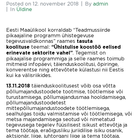
Posted on
12. november 2018
By
admin
In
Üldine
Eesti Maaülikool korraldab “Teadmussiirde
pikaajaline programm ühistegevuse
tegevusvaldkonnas” raames
tasuta
teemal:
koolituse
“Ühistulise koostöö eelised
. Tegemist on
erinevate sektorite vahel”
pikaajalise programmiga ja selle raames toimub
mitmeid infopäevi, täienduskoolitusi, õpiringe,
konverentse ning ettevõtete külastusi nii Eestis
kui ka välisriikides.
täienduskoolitusest võib osa võtta
13.11.2018
põllumajandustoodete tootmise, töötlemise või
turustamisega, põllumajandusmaa hooldamisega,
põllumajandustoodetest
mittepõllumajandustoodete töötlemisega,
sealhulgas toidu valmistamise või töötlemisega, või
metsa majandamisega seotud või nimetatud
tegevusega tegelev füüsilisest isikust ettevõtja ja
tema töötaja, eraõigusliku juriidilise isiku osanik,
aktsionär, liige, juhtorgani liige ja tema töötaja,