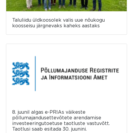
Taluliidu üldkoosolek valis uue nõukogu
koosseisu järgnevaks kaheks aastaks
8. juunil algas e-PRIAs väikeste
põllumajandusettevõtete arendamise
investeeringutoetuse taotluste vastuvõtt.
Taotlusi saab esitada 30. juunini.