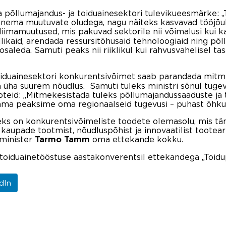
 põllumajandus- ja toiduainesektori tulevikueesmärke: „
nema muutuvate oludega, nagu näiteks kasvavad tööjõuku
imamuutused, mis pakuvad sektorile nii võimalusi kui ka
llikaid, arendada ressursitõhusaid tehnoloogiaid ning p
osaleda. Samuti peaks nii riiklikul kui rahvusvahelisel 
 toiduainesektori konkurentsivõimet saab parandada mitm
 üha suurem nõudlus. Samuti tuleks ministri sõnul tugevd
oteid: „Mitmekesistada tuleks põllumajandussaaduste ja 
utama peaksime oma regionaalseid tugevusi – puhast õhku
eks on konkurentsivõimeliste toodete olemasolu, mis tä
aupade tootmist, nõudluspõhist ja innovaatilist tootear
uminister
oma ettekande kokku.
Tarmo Tamm
iduainetööstuse aastakonverentsil ettekandega „Toidupo
dIn