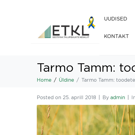
UUDISED
KONTAKT
Tarmo Tamm: too
Home
Üldine
Tarmo Tamm: toodetel
Posted on
25. aprill 2018
By
admin
I