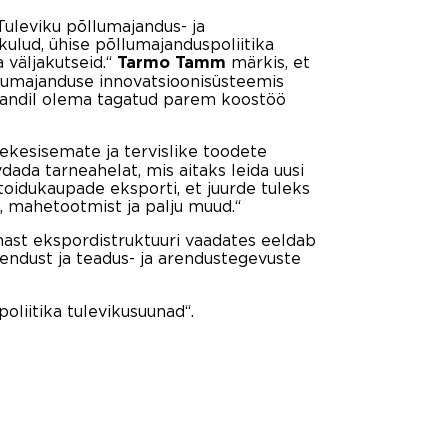
Tuleviku põllumajandus- ja
lud, ühise põllumajanduspoliitika
 väljakutseid.“
märkis, et
Tarmo Tamm
õllumajanduse innovatsioonisüsteemis
tasandil olema tagatud parem koostöö
ekesisemate ja tervislike toodete
ada tarneahelat, mis aitaks leida uusi
toidukaupade eksporti, et juurde tuleks
, mahetootmist ja palju muud.“
nast ekspordistruktuuri vaadates eeldab
endust ja teadus- ja arendustegevuste
liitika tulevikusuunad“.