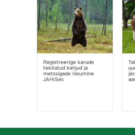
Registreerige karude
Ta
tekitatud kahjud ja
uu
metssigade liikumine
jä
JAHISes
aa