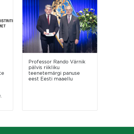
Professor Rando Värnik
pälvis riikliku
te
teenetemärgi panuse
eest Eesti maaellu
.