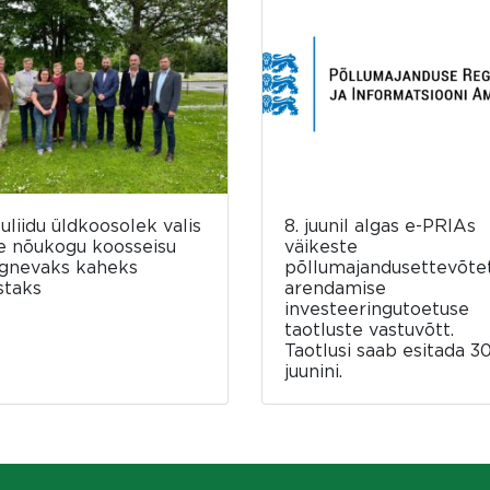
luliidu üldkoosolek valis
8. juunil algas e-PRIAs
e nõukogu koosseisu
väikeste
rgnevaks kaheks
põllumajandusettevõte
staks
arendamise
investeeringutoetuse
taotluste vastuvõtt.
Taotlusi saab esitada 30
juunini.