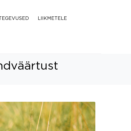
TEGEVUSED
LIIKMETELE
ndväärtust