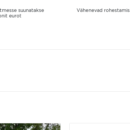
tmesse suunatakse
Vähenevad rohestamise
onit eurot