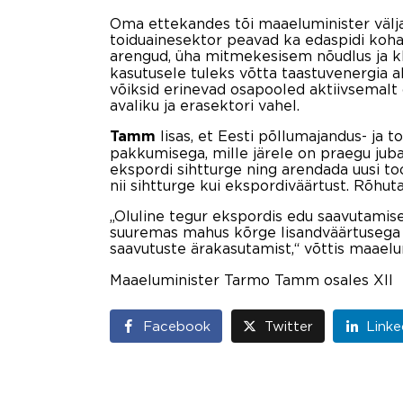
Oma ettekandes tõi maaeluminister välja
toiduainesektor peavad ka edaspidi koha
arengud, üha mitmekesisem nõudlus ja kli
kasutusele tuleks võtta taastuvenergia a
võiksid erinevad osapooled aktiivsemalt 
avaliku ja erasektori vahel.
lisas, et Eesti põllumajandus- ja
Tamm
pakkumisega, mille järele on praegu juba
ekspordi sihtturge ning arendada uusi to
nii sihtturge kui ekspordiväärtust. Rõh
„Oluline tegur ekspordis edu saavutamis
suuremas mahus kõrge lisandväärtusega k
saavutuste ärakasutamist,“ võttis maael
Maaeluminister Tarmo Tamm osales XII to
Facebook
Twitter
Linke