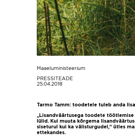
Maaeluministeerium
PRESSITEADE
25.04.2018
Tarmo Tamm: toodetele tuleb anda lis
„Lisandväärtusega toodete töötlemise 
lülid. Kui muuta kõrgema lisandväärtu
siseturul kui ka välisturgudel,“ ütles 
ettekandes.