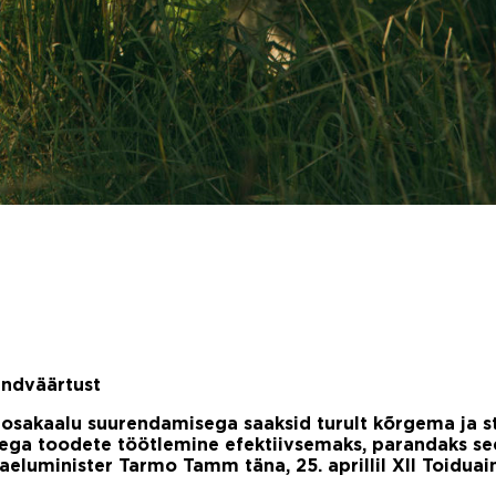
andväärtust
osakaalu suurendamisega saaksid turult kõrgema ja st
sega toodete töötlemine efektiivsemaks, parandaks se
maaeluminister Tarmo Tamm täna, 25. aprillil XII Toidua