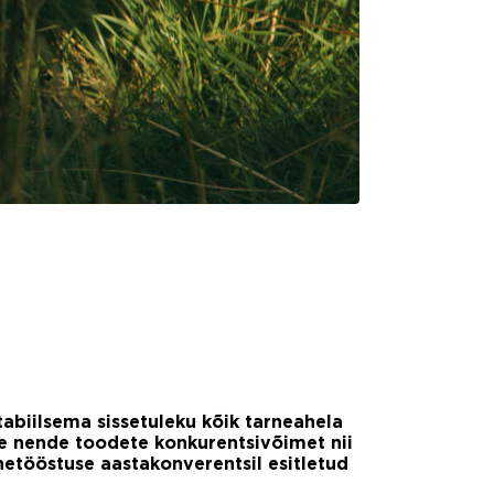
abiilsema sissetuleku kõik tarneahela
e nende toodete konkurentsivõimet nii
inetööstuse aastakonverentsil esitletud