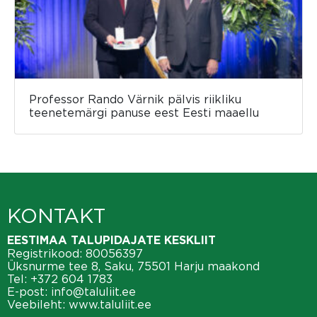
Professor Rando Värnik pälvis riikliku
teenetemärgi panuse eest Eesti maaellu
KONTAKT
EESTIMAA TALUPIDAJATE KESKLIIT
Registrikood: 80056397
Üksnurme tee 8, Saku, 75501 Harju maakond
Tel:
+372 604 1783
E-post:
info@taluliit.ee
Veebileht:
www.taluliit.ee