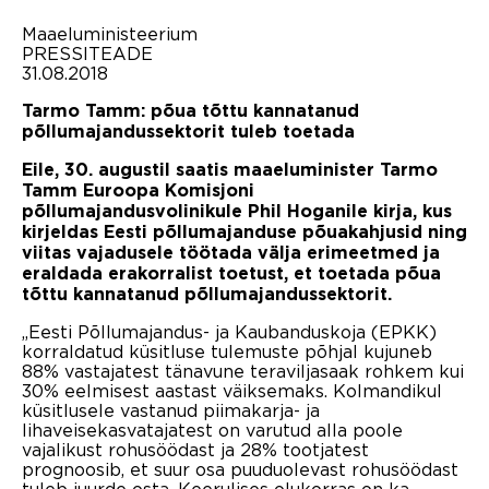
Maaeluministeerium
PRESSITEADE
31.08.2018
Tarmo Tamm: põua tõttu kannatanud
põllumajandussektorit tuleb toetada
Eile, 30. augustil
saatis maaeluminister Tarmo
Tamm Euroopa Komisjoni
põllumajandusvolinikule Phil Hoganile kirja, kus
kirjeldas Eesti põllumajanduse põuakahjusid ning
viitas vajadusele töötada välja erimeetmed ja
eraldada erakorralist toetust, et toetada põua
tõttu kannatanud põllumajandussektorit
.
„Eesti Põllumajandus- ja Kaubanduskoja (EPKK)
korraldatud küsitluse tulemuste põhjal kujuneb
88% vastajatest tänavune teraviljasaak rohkem kui
30% eelmisest aastast väiksemaks. Kolmandikul
küsitlusele vastanud piimakarja- ja
lihaveisekasvatajatest on varutud alla poole
vajalikust rohusöödast ja 28% tootjatest
prognoosib, et suur osa puuduolevast rohusöödast
tuleb juurde osta. Keerulises olukorras on ka