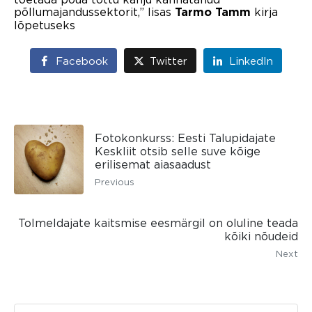
põllumajandussektorit,” lisas
kirja
Tarmo Tamm
lõpetuseks
Facebook
Twitter
LinkedIn
Fotokonkurss: Eesti Talupidajate
Keskliit otsib selle suve kõige
erilisemat aiasaadust
Previous
Tolmeldajate kaitsmise eesmärgil on oluline teada
kõiki nõudeid
Next