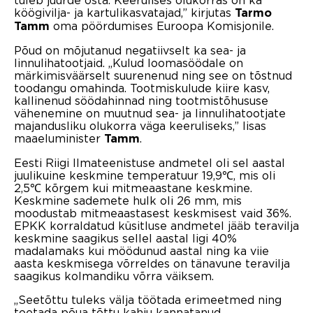
köögivilja- ja kartulikasvatajad,” kirjutas
Tarmo
oma pöördumises Euroopa Komisjonile.
Tamm
Põud on mõjutanud negatiivselt ka sea- ja
linnulihatootjaid. „Kulud loomasöödale on
märkimisväärselt suurenenud ning see on tõstnud
toodangu omahinda. Tootmiskulude kiire kasv,
kallinenud söödahinnad ning tootmistõhususe
vähenemine on muutnud sea- ja linnulihatootjate
majandusliku olukorra väga keeruliseks,” lisas
maaeluminister
.
Tamm
Eesti Riigi Ilmateenistuse andmetel oli sel aastal
juulikuine keskmine temperatuur 19,9℃, mis oli
2,5℃ kõrgem kui mitmeaastane keskmine.
Keskmine sademete hulk oli 26 mm, mis
moodustab mitmeaastasest keskmisest vaid 36%.
EPKK korraldatud küsitluse andmetel jääb teravilja
keskmine saagikus sellel aastal ligi 40%
madalamaks kui möödunud aastal ning ka viie
aasta keskmisega võrreldes on tänavune teravilja
saagikus kolmandiku võrra väiksem.
„Seetõttu tuleks välja töötada erimeetmed ning
toetada põua tõttu kahju kannatanud