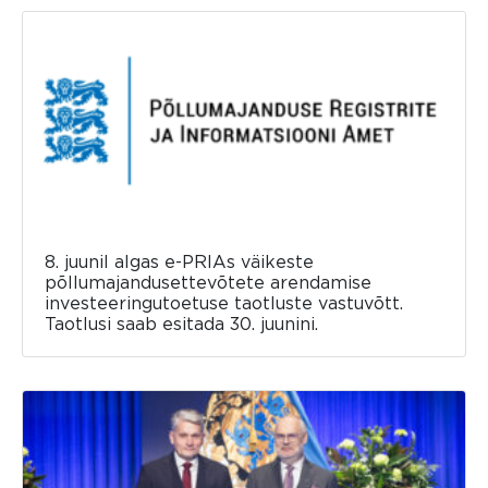
8. juunil algas e-PRIAs väikeste
põllumajandusettevõtete arendamise
investeeringutoetuse taotluste vastuvõtt.
Taotlusi saab esitada 30. juunini.