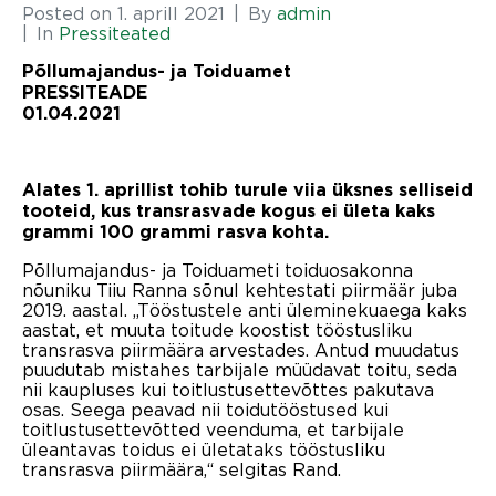
Posted on
1. aprill 2021
By
admin
In
Pressiteated
Põllumajandus- ja Toiduamet
PRESSITEADE
01.04.2021
Alates 1. aprillist tohib turule viia üksnes selliseid
tooteid, kus transrasvade kogus ei ületa kaks
grammi 100 grammi rasva kohta.
Põllumajandus- ja Toiduameti toiduosakonna
nõuniku Tiiu Ranna sõnul kehtestati piirmäär juba
2019. aastal. „Tööstustele anti üleminekuaega kaks
aastat, et muuta toitude koostist tööstusliku
transrasva piirmäära arvestades. Antud muudatus
puudutab mistahes tarbijale müüdavat toitu, seda
nii kaupluses kui toitlustusettevõttes pakutava
osas. Seega peavad nii toidutööstused kui
toitlustusettevõtted veenduma, et tarbijale
üleantavas toidus ei ületataks tööstusliku
transrasva piirmäära,“ selgitas Rand.