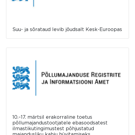
Suu- ja sõrataud levib jõudsalt Kesk-Euroopas
10.–17. märtsil erakorraline toetus
põllumajandustootjatele ebasoodsatest
ilmastikutingimustest põhjustatud
majandusliku kahju hüvitamiseks