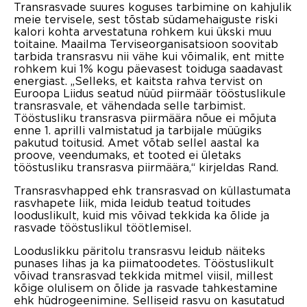
Transrasvade suures koguses tarbimine on kahjulik
meie tervisele, sest tõstab südamehaiguste riski
kalori kohta arvestatuna rohkem kui ükski muu
toitaine. Maailma Terviseorganisatsioon soovitab
tarbida transrasvu nii vähe kui võimalik, ent mitte
rohkem kui 1% kogu päevasest toiduga saadavast
energiast. „Selleks, et kaitsta rahva tervist on
Euroopa Liidus seatud nüüd piirmäär tööstuslikule
transrasvale, et vähendada selle tarbimist.
Tööstusliku transrasva piirmäära nõue ei mõjuta
enne 1. aprilli valmistatud ja tarbijale müügiks
pakutud toitusid. Amet võtab sellel aastal ka
proove, veendumaks, et tooted ei ületaks
tööstusliku transrasva piirmäära,“ kirjeldas Rand.
Transrasvhapped ehk transrasvad on küllastumata
rasvhapete liik, mida leidub teatud toitudes
looduslikult, kuid mis võivad tekkida ka õlide ja
rasvade tööstuslikul töötlemisel.
Looduslikku päritolu transrasvu leidub näiteks
punases lihas ja ka piimatoodetes. Tööstuslikult
võivad transrasvad tekkida mitmel viisil, millest
kõige olulisem on õlide ja rasvade tahkestamine
ehk hüdrogeenimine. Selliseid rasvu on kasutatud