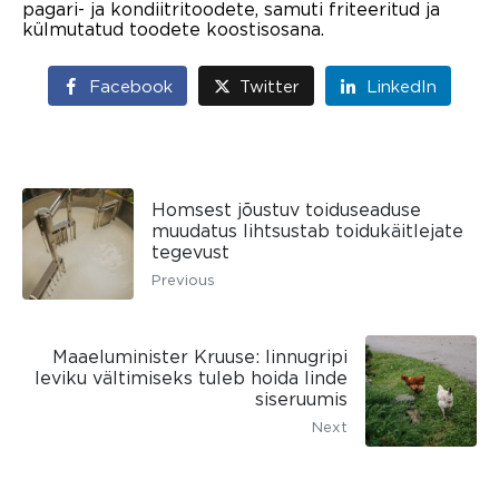
pagari- ja kondiitritoodete, samuti friteeritud ja
külmutatud toodete koostisosana.
Facebook
Twitter
LinkedIn
Homsest jõustuv toiduseaduse
muudatus lihtsustab toidukäitlejate
tegevust
Previous
Maaeluminister Kruuse: linnugripi
leviku vältimiseks tuleb hoida linde
siseruumis
Next