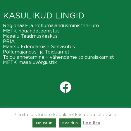
KASULIKUD LINGID
Regionaal- ja Põllumajandusministeerium
METK nõuandeteenistus
Maaelu Teadmuskeskus
PRIA
Maaelu Edendamise Sihtasutus
Põllumajandus- ja Toiduamet
Toidu annetamine – vähendame toiduraiskamist
METK maaeluvõrgustik
Kinnita kas lubate kodulehel kasutada küpsiseid.
Nõustun
Keeldun
Loe lisa