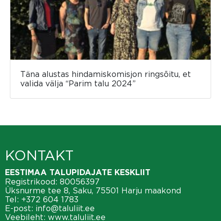
Täna alustas hindamiskomisjon ringsõitu, et
valida välja “Parim talu 2024”
KONTAKT
EESTIMAA TALUPIDAJATE KESKLIIT
Registrikood: 80056397
Üksnurme tee 8, Saku, 75501 Harju maakond
Tel:
+372 604 1783
E-post:
info@taluliit.ee
Veebileht:
www.taluliit.ee