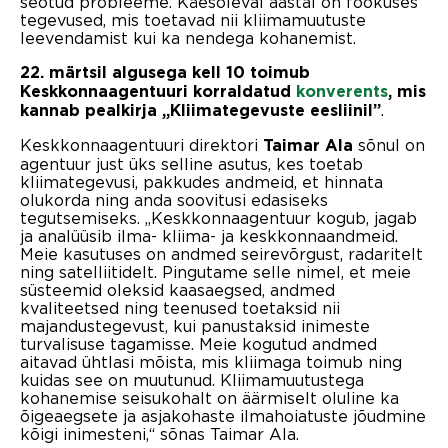
seotud probleeme. Käesoleval aastal on fookuses
tegevused, mis toetavad nii kliimamuutuste
leevendamist kui ka nendega kohanemist.
22. märtsil algusega kell 10 toimub
Keskkonnaagentuuri korraldatud
konverents
, mis
.
kannab pealkirja „Kliimategevuste eesliinil”
Keskkonnaagentuuri direktori
sõnul on
Taimar Ala
agentuur just üks selline asutus, kes toetab
kliimategevusi, pakkudes andmeid, et hinnata
olukorda ning anda soovitusi edasiseks
tegutsemiseks. „Keskkonnaagentuur kogub, jagab
ja analüüsib ilma- kliima- ja keskkonnaandmeid.
Meie kasutuses on andmed seirevõrgust, radaritelt
ning satelliitidelt. Pingutame selle nimel, et meie
süsteemid oleksid kaasaegsed, andmed
kvaliteetsed ning teenused toetaksid nii
majandustegevust, kui panustaksid inimeste
turvalisuse tagamisse. Meie kogutud andmed
aitavad ühtlasi mõista, mis kliimaga toimub ning
kuidas see on muutunud. Kliimamuutustega
kohanemise seisukohalt on äärmiselt oluline ka
õigeaegsete ja asjakohaste ilmahoiatuste jõudmine
kõigi inimesteni,“ sõnas Taimar Ala.