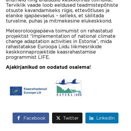
Terviklik vaade loob eeldused teadmistepõhiste
otsuste kavandamiseks riigis, ettevõtluses ja
elanike igapäevaelus – selleks, et säilitada
turvaline, puhas ja mitmekesine elukeskkond.
Meteoroloogiapäeva toimumist on rahastatud
projektist “Implementation of national climate
change adaptation activities in Estonia”, mida
rahastatakse Euroopa Liidu liikmesriikide
keskkonnaprojektide kaasrahastamise
programmist LIFE.
Ajakirjanikud on oodatud osalema!
Facebook
Twitter
LinkedIn