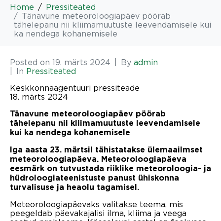
Home
Pressiteated
Tänavune meteoroloogiapäev pöörab
tähelepanu nii kliimamuutuste leevendamisele kui
ka nendega kohanemisele
Posted on
19. märts 2024
By
admin
In
Pressiteated
Keskkonnaagentuuri pressiteade
18. märts 2024
Tänavune meteoroloogiapäev pöörab
tähelepanu nii kliimamuutuste leevendamisele
kui ka nendega kohanemisele
Iga aasta 23. märtsil tähistatakse ülemaailmset
meteoroloogiapäeva. Meteoroloogiapäeva
eesmärk on tutvustada riiklike meteoroloogia- ja
hüdroloogiateenistuste panust ühiskonna
turvalisuse ja heaolu tagamisel.
Meteoroloogiapäevaks valitakse teema, mis
peegeldab päevakajalisi ilma, kliima ja veega