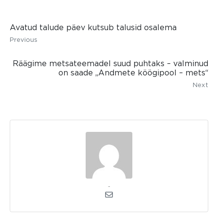
Avatud talude päev kutsub talusid osalema
Previous
Räägime metsateemadel suud puhtaks – valminud
on saade „Andmete köögipool – mets“
Next
admin