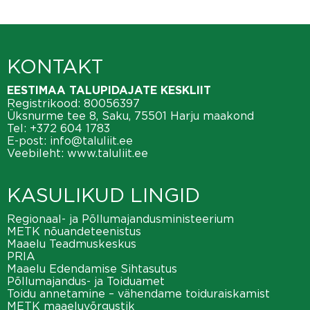
KONTAKT
EESTIMAA TALUPIDAJATE KESKLIIT
Registrikood: 80056397
Üksnurme tee 8, Saku, 75501 Harju maakond
Tel:
+372 604 1783
E-post:
info@taluliit.ee
Veebileht:
www.taluliit.ee
KASULIKUD LINGID
Regionaal- ja Põllumajandusministeerium
METK nõuandeteenistus
Maaelu Teadmuskeskus
PRIA
Maaelu Edendamise Sihtasutus
Põllumajandus- ja Toiduamet
Toidu annetamine – vähendame toiduraiskamist
METK maaeluvõrgustik