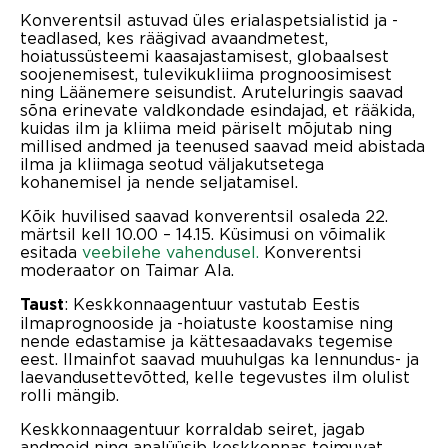
Konverentsil astuvad üles erialaspetsialistid ja -
teadlased, kes räägivad avaandmetest,
hoiatussüsteemi kaasajastamisest, globaalsest
soojenemisest, tulevikukliima prognoosimisest
ning Läänemere seisundist. Aruteluringis saavad
sõna erinevate valdkondade esindajad, et rääkida,
kuidas ilm ja kliima meid päriselt mõjutab ning
millised andmed ja teenused saavad meid abistada
ilma ja kliimaga seotud väljakutsetega
kohanemisel ja nende seljatamisel.
Kõik huvilised saavad konverentsil osaleda 22.
märtsil kell 10.00 – 14.15. Küsimusi on võimalik
esitada
veebilehe vahendusel.
Konverentsi
moderaator on Taimar Ala.
: Keskkonnaagentuur vastutab Eestis
Taust
ilmaprognooside ja -hoiatuste koostamise ning
nende edastamise ja kättesaadavaks tegemise
eest. Ilmainfot saavad muuhulgas ka lennundus- ja
laevandusettevõtted, kelle tegevustes ilm olulist
rolli mängib.
Keskkonnaagentuur korraldab seiret, jagab
andmeid ning analüüsib keskkonnas toimuvat.