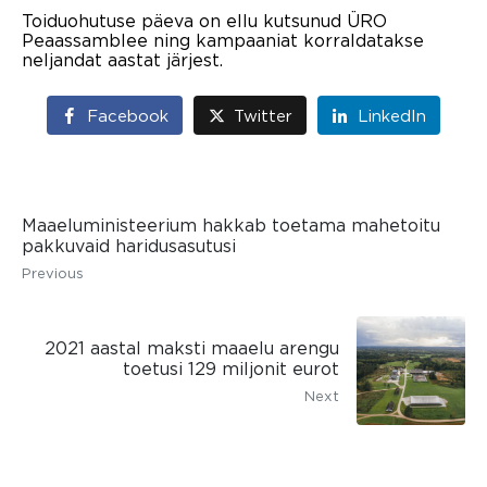
Toiduohutuse päeva on ellu kutsunud ÜRO
Peaassamblee ning kampaaniat korraldatakse
neljandat aastat järjest.
Facebook
Twitter
LinkedIn
Maaeluministeerium hakkab toetama mahetoitu
pakkuvaid haridusasutusi
Previous
2021 aastal maksti maaelu arengu
toetusi 129 miljonit eurot
Next