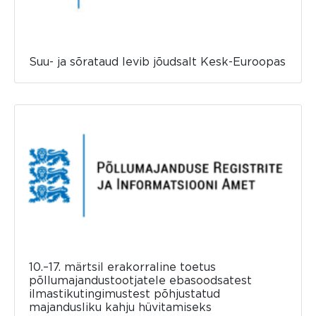
Suu- ja sõrataud levib jõudsalt Kesk-Euroopas
10.–17. märtsil erakorraline toetus
põllumajandustootjatele ebasoodsatest
ilmastikutingimustest põhjustatud
majandusliku kahju hüvitamiseks