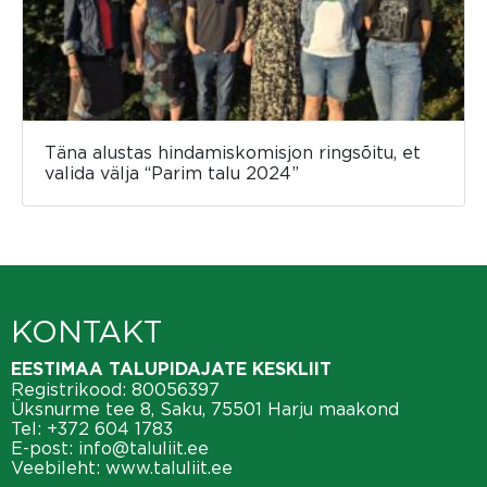
Täna alustas hindamiskomisjon ringsõitu, et
valida välja “Parim talu 2024”
KONTAKT
EESTIMAA TALUPIDAJATE KESKLIIT
Registrikood: 80056397
Üksnurme tee 8, Saku, 75501 Harju maakond
Tel:
+372 604 1783
E-post:
info@taluliit.ee
Veebileht:
www.taluliit.ee