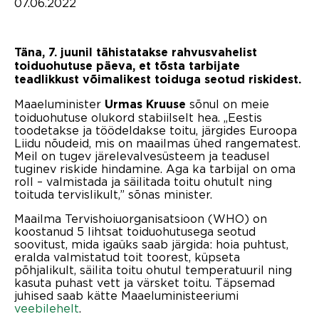
07.06.2022
Täna, 7. juunil tähistatakse rahvusvahelist
toiduohutuse päeva, et tõsta tarbijate
teadlikkust võimalikest toiduga seotud riskidest.
Maaeluminister
sõnul on meie
Urmas Kruuse
toiduohutuse olukord stabiilselt hea. „Eestis
toodetakse ja töödeldakse toitu, järgides Euroopa
Liidu nõudeid, mis on maailmas ühed rangematest.
Meil on tugev järelevalvesüsteem ja teadusel
tuginev riskide hindamine. Aga ka tarbijal on oma
roll – valmistada ja säilitada toitu ohutult ning
toituda tervislikult,” sõnas minister.
Maailma Tervishoiuorganisatsioon (WHO) on
koostanud 5 lihtsat toiduohutusega seotud
soovitust, mida igaüks saab järgida: hoia puhtust,
eralda valmistatud toit toorest, küpseta
põhjalikult, säilita toitu ohutul temperatuuril ning
kasuta puhast vett ja värsket toitu. Täpsemad
juhised saab kätte Maaeluministeeriumi
veebilehelt
.