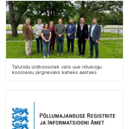
Taluliidu üldkoosolek valis uue nõukogu
koosseisu järgnevaks kaheks aastaks