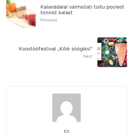
Kalanädalal valmistati toitu poolest
tonnist kalast
Previous
Koostööfestival „Kõik söögiks!“
Next
admin