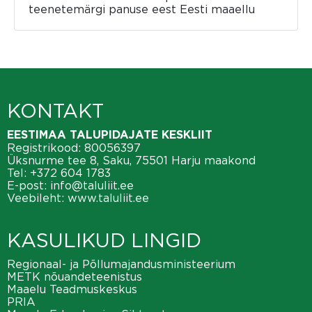
teenetemärgi panuse eest Eesti maaellu
KONTAKT
EESTIMAA TALUPIDAJATE KESKLIIT
Registrikood: 80056397
Üksnurme tee 8, Saku, 75501 Harju maakond
Tel:
+372 604 1783
E-post:
info@taluliit.ee
Veebileht:
www.taluliit.ee
KASULIKUD LINGID
Regionaal- ja Põllumajandusministeerium
METK nõuandeteenistus
Maaelu Teadmuskeskus
PRIA