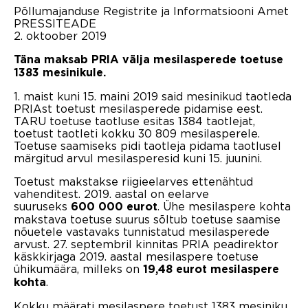
Põllumajanduse Registrite ja Informatsiooni Amet
PRESSITEADE
2. oktoober 2019
Täna maksab PRIA välja mesilasperede toetuse
1383 mesinikule.
1. maist kuni 15. maini 2019 said mesinikud taotleda
PRIAst toetust mesilasperede pidamise eest.
TARU toetuse taotluse esitas 1384 taotlejat,
toetust taotleti kokku 30 809 mesilasperele.
Toetuse saamiseks pidi taotleja pidama taotlusel
märgitud arvul mesilasperesid kuni 15. juunini.
Toetust makstakse riigieelarves ettenähtud
vahenditest. 2019. aastal on eelarve
suuruseks
. Ühe mesilaspere kohta
600 000 eurot
makstava toetuse suurus sõltub toetuse saamise
nõuetele vastavaks tunnistatud mesilasperede
arvust. 27. septembril kinnitas PRIA peadirektor
käskkirjaga 2019. aastal mesilaspere toetuse
ühikumäära, milleks on
19,48 eurot mesilaspere
.
kohta
Kokku määrati mesilaspere toetust 1383 mesiniku