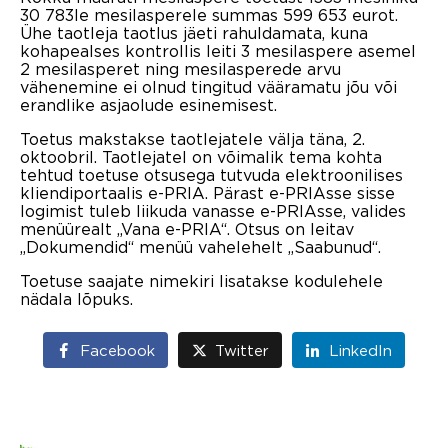
30 783le mesilasperele summas 599 653 eurot.
Ühe taotleja taotlus jäeti rahuldamata, kuna
kohapealses kontrollis leiti 3 mesilaspere asemel
2 mesilasperet ning mesilasperede arvu
vähenemine ei olnud tingitud vääramatu jõu või
erandlike asjaolude esinemisest.
Toetus makstakse taotlejatele välja täna, 2.
oktoobril. Taotlejatel on võimalik tema kohta
tehtud toetuse otsusega tutvuda elektroonilises
kliendiportaalis e-PRIA. Pärast e-PRIAsse sisse
logimist tuleb liikuda vanasse e-PRIAsse, valides
menüürealt „Vana e-PRIA“. Otsus on leitav
„Dokumendid“ menüü vahelehelt „Saabunud“.
Toetuse saajate nimekiri lisatakse kodulehele
nädala lõpuks.
Facebook
Twitter
LinkedIn