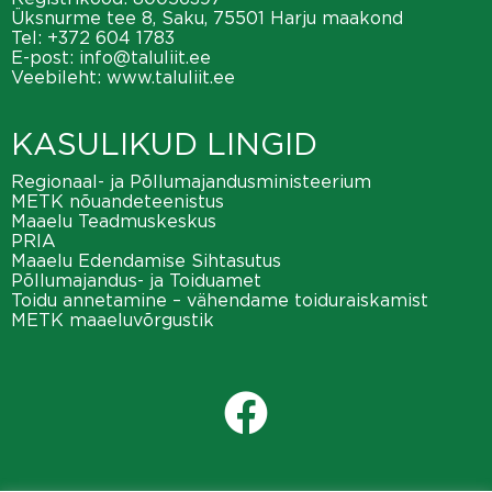
Üksnurme tee 8, Saku, 75501 Harju maakond
Tel:
+372 604 1783
E-post:
info@taluliit.ee
Veebileht:
www.taluliit.ee
KASULIKUD LINGID
Regionaal- ja Põllumajandusministeerium
METK nõuandeteenistus
Maaelu Teadmuskeskus
PRIA
Maaelu Edendamise Sihtasutus
Põllumajandus- ja Toiduamet
Toidu annetamine – vähendame toiduraiskamist
METK maaeluvõrgustik