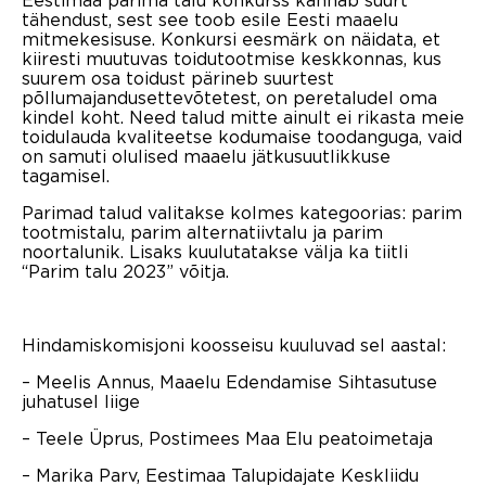
tähendust, sest see toob esile Eesti maaelu
mitmekesisuse. Konkursi eesmärk on näidata, et
kiiresti muutuvas toidutootmise keskkonnas, kus
suurem osa toidust pärineb suurtest
põllumajandusettevõtetest, on peretaludel oma
kindel koht. Need talud mitte ainult ei rikasta meie
toidulauda kvaliteetse kodumaise toodanguga, vaid
on samuti olulised maaelu jätkusuutlikkuse
tagamisel.
Parimad talud valitakse kolmes kategoorias: parim
tootmistalu, parim alternatiivtalu ja parim
noortalunik. Lisaks kuulutatakse välja ka tiitli
“Parim talu 2023” võitja.
Hindamiskomisjoni koosseisu kuuluvad sel aastal:
– Meelis Annus, Maaelu Edendamise Sihtasutuse
juhatusel liige
– Teele Üprus, Postimees Maa Elu peatoimetaja
– Marika Parv, Eestimaa Talupidajate Keskliidu