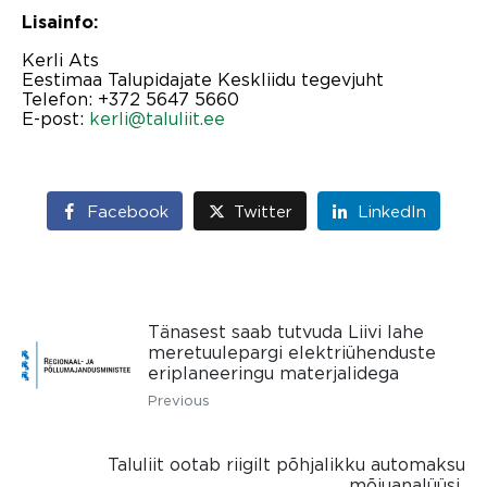
Lisainfo:
Kerli Ats
Eestimaa Talupidajate Keskliidu tegevjuht
Telefon: +372 5647 5660
E-post:
kerli@taluliit.ee
Facebook
Twitter
LinkedIn
Tänasest saab tutvuda Liivi lahe
meretuulepargi elektriühenduste
eriplaneeringu materjalidega
Previous
Taluliit ootab riigilt põhjalikku automaksu
mõjuanalüüsi