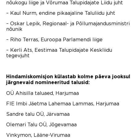
nõukogu liige ja Võrumaa Talupidajate Liidu juht
– Kaul Nurm, endine pikaajaline Taluliidu juht
– Oskar Lepik, Regionaal- ja Põllumajandusministri
nõunik
– Riho Terras, Euroopa Parlamendi liige
– Kerli Ats, Eestimaa Talupidajate Keskliidu
tegevjuht
Hindamiskomisjon külastab kolme päeva jooksul
järgnevaid nomineeritud talusid:
OÜ Ahisilla taluaed, Harjumaa
FIE Imbi Jäetma Lahemaa Lammas, Harjumaa
Sandre talu OÜ, Järvamaa
Olemari Talu OÜ, Jõgevamaa
Vinkymon, Lääne-Virumaa