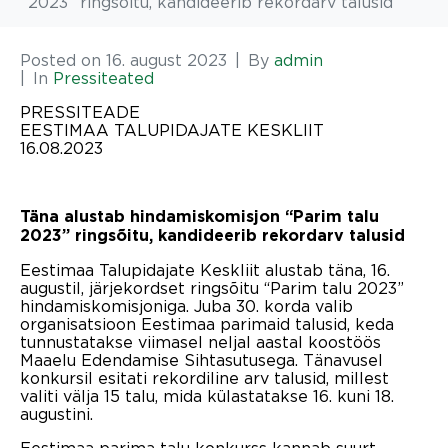
2023” ringsõitu, kandideerib rekordarv talusid
Posted on
16. august 2023
By
admin
In
Pressiteated
PRESSITEADE
EESTIMAA TALUPIDAJATE KESKLIIT
16.08.2023
Täna alustab hindamiskomisjon “Parim talu
2023” ringsõitu, kandideerib rekordarv talusid
Eestimaa Talupidajate Keskliit alustab täna, 16.
augustil, järjekordset ringsõitu “Parim talu 2023”
hindamiskomisjoniga. Juba 30. korda valib
organisatsioon Eestimaa parimaid talusid, keda
tunnustatakse viimasel neljal aastal koostöös
Maaelu Edendamise Sihtasutusega. Tänavusel
konkursil esitati rekordiline arv talusid, millest
valiti välja 15 talu, mida külastatakse 16. kuni 18.
augustini.
Eestimaa parima talu konkurss kannab suurt