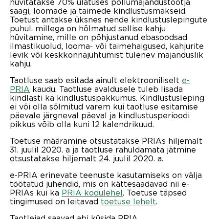
hüvitatakse 70% ulatuses põllumajandustootja
saagi, loomade ja taimede kindlustusmakseid.
Toetust antakse üksnes nende kindlustuslepingute
puhul, millega on hõlmatud sellise kahju
hüvitamine, mille on põhjustanud ebasoodsad
ilmastikuolud, looma- või taimehaigused, kahjurite
levik või keskkonnajuhtumist tulenev majanduslik
kahju.
Taotluse saab esitada ainult elektrooniliselt
e-
PRIA
kaudu. Taotluse avaldusele tuleb lisada
kindlasti ka kindlustuspakkumus. Kindlustusleping
ei või olla sõlmitud varem kui taotluse esitamise
päevale järgneval päeval ja kindlustusperioodi
pikkus võib olla kuni 12 kalendrikuud.
Toetuse määramine otsustatakse PRIAs hiljemalt
31. juulil 2020. a ja taotluse rahuldamata jätmine
otsustatakse hiljemalt 24. juulil 2020. a.
e-PRIA erinevate teenuste kasutamiseks on välja
töötatud juhendid, mis on kättesaadavad nii e-
PRIAs kui ka
PRIA kodulehel
. Toetuse täpsed
tingimused on leitavad
toetuse lehelt
.
Taotlejad saavad abi küsida PRIA