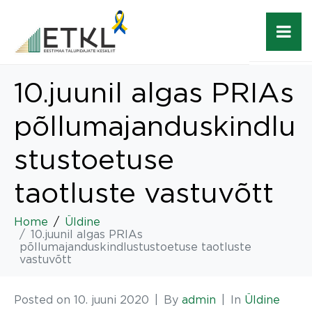
10.juunil algas PRIAs
põllumajanduskindlu
stustoetuse
taotluste vastuvõtt
Home
Üldine
10.juunil algas PRIAs
põllumajanduskindlustustoetuse taotluste
vastuvõtt
Posted on
10. juuni 2020
By
admin
In
Üldine