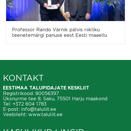
Professor Rando Värnik pälvis riikliku
teenetemärgi panuse eest Eesti maaellu
KONTAKT
EESTIMAA TALUPIDAJATE KESKLIIT
Registrikood: 80056397
Üksnurme tee 8, Saku, 75501 Harju maakond
Tel:
+372 604 1783
E-post:
info@taluliit.ee
Veebileht:
www.taluliit.ee