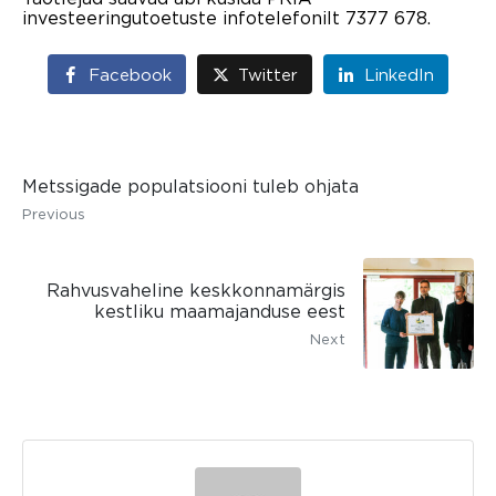
investeeringutoetuste infotelefonilt 7377 678.
Facebook
Twitter
LinkedIn
Metssigade populatsiooni tuleb ohjata
Previous
Rahvusvaheline keskkonnamärgis
kestliku maamajanduse eest
Next