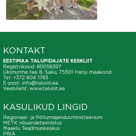
KONTAKT
EESTIMAA TALUPIDAJATE KESKLIIT
Registrikood: 80056397
Üksnurme tee 8, Saku, 75501 Harju maakond
Tel:
+372 604 1783
E-post:
info@taluliit.ee
Veebileht:
www.taluliit.ee
KASULIKUD LINGID
Regionaal- ja Põllumajandusministeerium
METK nõuandeteenistus
Maaelu Teadmuskeskus
PRIA