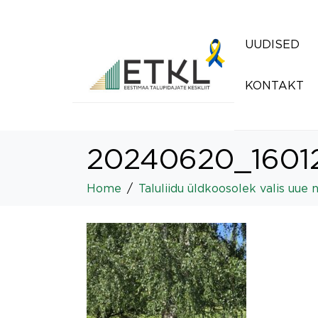
UUDISED
KONTAKT
20240620_1601
Home
Taluliidu üldkoosolek valis uue