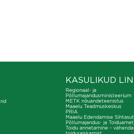
KASULIKUD LIN
Regionaal- ja
Põllumajandusministeerium
METK nõuandeteenistus
ond
Maaelu Teadmuskeskus
PRIA
Maaelu Edendamise Sihtasut
Põllumajandus- ja Toiduamet
Toidu annetamine – vähend
toiduraiskamist