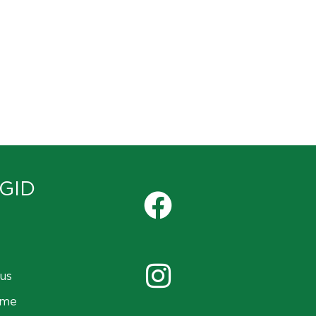
GID
us
ame