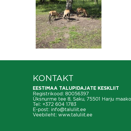
KONTAKT
EESTIMAA TALUPIDAJATE KESKLIIT
Registrikood: 80056397
Üksnurme tee 8, Saku, 75501 Harju maak
Tel:
+372 604 1783
E-post:
info@taluliit.ee
Veebileht:
www.taluliit.ee