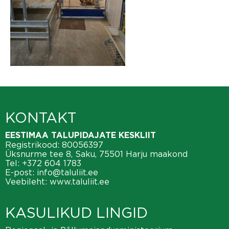
KONTAKT
EESTIMAA TALUPIDAJATE KESKLIIT
Registrikood: 80056397
Üksnurme tee 8, Saku, 75501 Harju maakond
Tel:
+372 604 1783
E-post:
info@taluliit.ee
Veebileht:
www.taluliit.ee
KASULIKUD LINGID