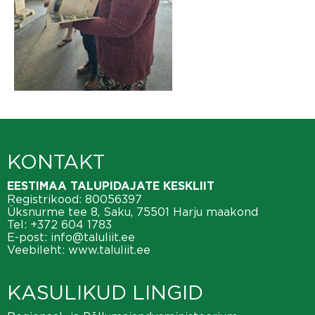
KONTAKT
EESTIMAA TALUPIDAJATE KESKLIIT
Registrikood: 80056397
Üksnurme tee 8, Saku, 75501 Harju maakond
Tel:
+372 604 1783
E-post:
info@taluliit.ee
Veebileht:
www.taluliit.ee
KASULIKUD LINGID