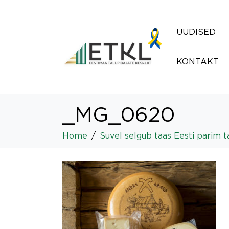
UUDISED
KONTAKT
_MG_0620
Home
Suvel selgub taas Eesti parim ta