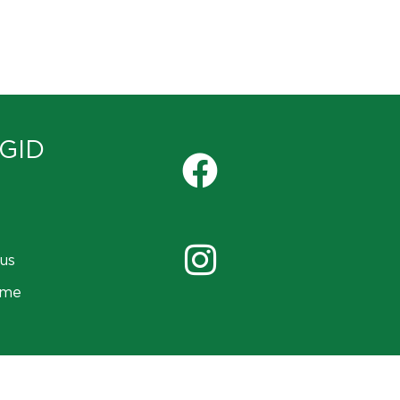
GID
us
ame