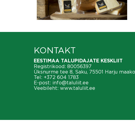
KONTAKT
EESTIMAA TALUPIDAJATE KESKLIIT
Registrikood: 80056397
Üksnurme tee 8, Saku, 75501 Harju maak
Tel:
+372 604 1783
E-post:
info@taluliit.ee
Veebileht:
www.taluliit.ee