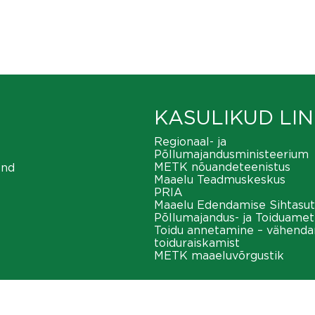
KASULIKUD LIN
Regionaal- ja
Põllumajandusministeerium
METK nõuandeteenistus
ond
Maaelu Teadmuskeskus
PRIA
Maaelu Edendamise Sihtasut
Põllumajandus- ja Toiduamet
Toidu annetamine – vähend
toiduraiskamist
METK maaeluvõrgustik