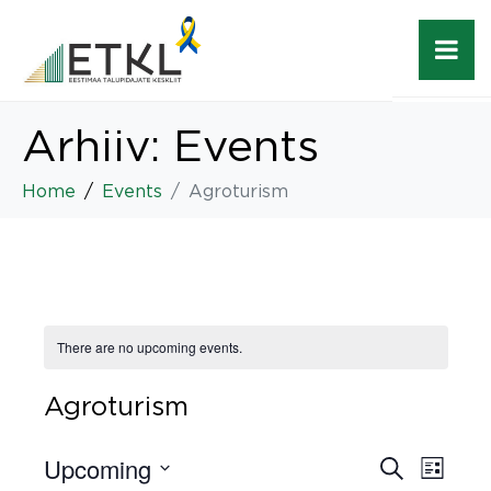
Arhiiv:
Events
Home
Events
Agroturism
There are no upcoming events.
Agroturism
Upcoming
E
E
S
L
e