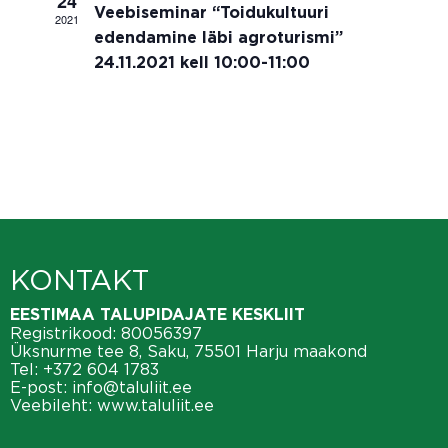
n
24
Veebiseminar “Toidukultuuri
2021
a
d
edendamine läbi agroturismi”
t
24.11.2021 kell 10:00-11:00
V
i
i
o
e
n
w
s
N
KONTAKT
a
EESTIMAA TALUPIDAJATE KESKLIIT
v
Registrikood: 80056397
Üksnurme tee 8, Saku, 75501 Harju maakond
i
Tel:
+372 604 1783
E-post:
info@taluliit.ee
g
Veebileht:
www.taluliit.ee
a