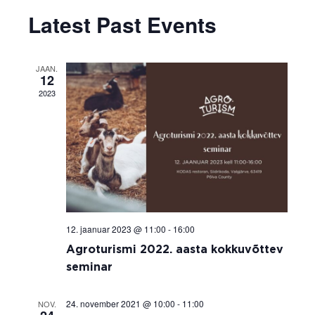
i
v
Select date.
v
a
Latest Past Events
s
r
e
t
e
c
h
n
n
JAAN.
t
12
t
2023
V
s
i
S
e
e
w
a
s
r
N
12. jaanuar 2023 @ 11:00
-
16:00
c
a
Agroturismi 2022. aasta kokkuvõttev
v
h
seminar
i
a
24. november 2021 @ 10:00
-
11:00
NOV.
g