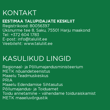
KONTAKT
EESTIMAA TALUPIDAJATE KESKLIIT
Registrikood: 80056397
Üksnurme tee 8, Saku, 75501 Harju maakond
Tel:
+372 604 1783
E-post:
info@taluliit.ee
Veebileht:
www.taluliit.ee
KASULIKUD LINGID
Regionaal- ja Põllumajandusministeerium
METK nõuandeteenistus
Maaelu Teadmuskeskus
PRIA
Maaelu Edendamise Sihtasutus
Põllumajandus- ja Toiduamet
Toidu annetamine – vähendame toiduraiskamist
METK maaeluvõrgustik