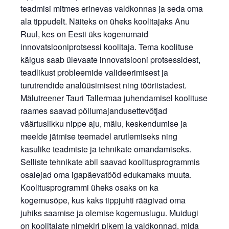
teadmisi mitmes erinevas valdkonnas ja seda oma
ala tippudelt. Näiteks on üheks koolitajaks Anu
Ruul, kes on Eesti üks kogenumaid
innovatsiooniprotsessi koolitaja. Tema koolituse
käigus saab ülevaate innovatsiooni protsessidest,
teadlikust probleemide valideerimisest ja
turutrendide analüüsimisest ning tööriistadest.
Mälutreener Tauri Tallermaa juhendamisel koolituse
raames saavad põllumajandusettevõtjad
väärtuslikku nippe aju, mälu, keskendumise ja
meelde jätmise teemadel arutlemiseks ning
kasulike teadmiste ja tehnikate omandamiseks.
Selliste tehnikate abil saavad koolitusprogrammis
osalejad oma igapäevatööd edukamaks muuta.
Koolitusprogrammi üheks osaks on ka
kogemusõpe, kus kaks tippjuhti räägivad oma
juhiks saamise ja olemise kogemuslugu. Muidugi
on koolitajate nimekiri pikem ja valdkonnad, mida