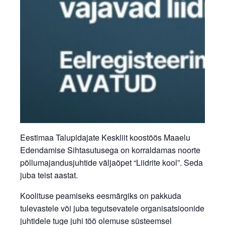
Eestimaa Talupidajate Keskliit koostöös Maaelu
Edendamise Sihtasutusega on korraldamas noorte
põllumajandusjuhtide väljaõpet “Liidrite kool”. Seda
juba teist aastat.
Koolituse peamiseks eesmärgiks on pakkuda
tulevastele või juba tegutsevatele organisatsioonide
juhtidele tuge juhi töö olemuse süsteemsel