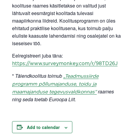
koolituse raames käsitletakse on valitud just
lähtuvalt eesmärgist koolitada tulevasi
maapiirkonna liidreid. Koolitusprogramm on üles
ehitatud praktilise koolitusena, kus toimub palju
eluliste kaasuste lahendamisi ning osalejatel on ka
iseseisev töö.
Eelregistreeri juba täna:
https://www.surveymonkey.com/r/98TD26J
*
Täiendkoolitus toimub
„Teadmussiirde
programm põllumajanduse, toidu ja
raames
maamajanduse tegevusvaldkonnas“
ning seda toetab Euroopa Liit.
Add to calendar