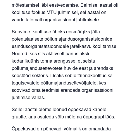
mõtestamisel läbi eestvedamise. Eelmisel aastal oli
koolituse fookus MTÜ juhtimisel, sel aastal on
vaade laiemalt organisatsiooni juhtimisele.
Soovime koolituse üheks eesmärgiks jätta
potentsiaalsete põllumajandusorganisatsioonide
esindusorganisatsioonidele järelkasvu koolitamise.
Noored, kes siis aktiivselt panustaksid
kodanikuühiskonna arengusse, et seista
põllumajandusettevõtete huvide eest ja arendaks
koostööd sektoris. Lisaks sobib täiendkoolitus ka
tegutsevatele põllumajandusettevõtjatele, kes
soovivad oma teadmisi arendada organisatsiooni
juhtimise vallas.
Sellel aastal oleme loonud õppekavad kahele
grupile, aga osaleda võib mõlema õppegrupi töös.
Õppekavad on põnevad, võimalik on omandada