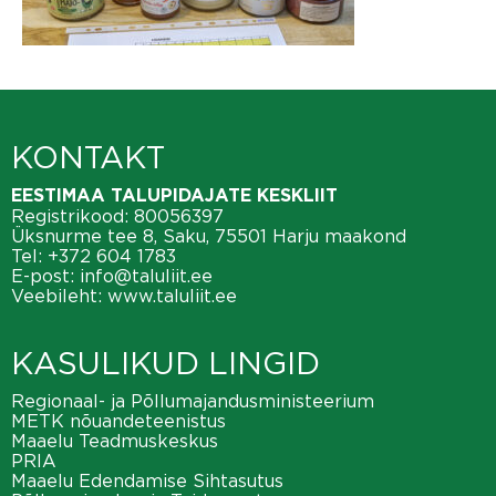
KONTAKT
EESTIMAA TALUPIDAJATE KESKLIIT
Registrikood: 80056397
Üksnurme tee 8, Saku, 75501 Harju maakond
Tel:
+372 604 1783
E-post:
info@taluliit.ee
Veebileht:
www.taluliit.ee
KASULIKUD LINGID
Regionaal- ja Põllumajandusministeerium
METK nõuandeteenistus
Maaelu Teadmuskeskus
PRIA
Maaelu Edendamise Sihtasutus