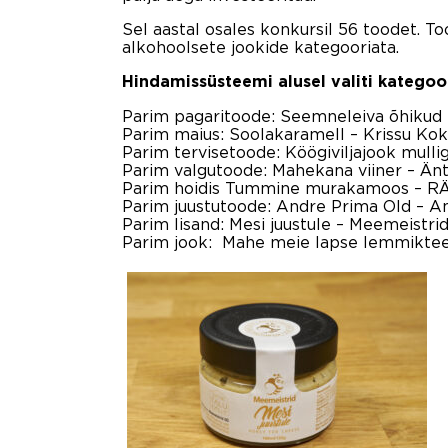
Sel aastal osales konkursil 56 toodet. T
alkohoolsete jookide kategooriata.
Hindamissüsteemi alusel valiti kategoor
Parim pagaritoode: Seemneleiva õhikud
Parim maius: Soolakaramell
–
Krissu Ko
Parim tervisetoode: Köögiviljajook mulli
Parim valgutoode: Mahekana viiner
–
Än
Parim hoidis Tummine murakamoos
–
RÄ
Parim juustutoode: Andre Prima Old
–
An
Parim lisand: Mesi juustule
–
Meemeistri
Parim jook: Mahe meie lapse lemmikte