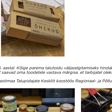
. aastal. Kõige parema talutoidu väljaselgitamiseks hindab
ad saavad oma toodetele vastava märgise, et tarbijatel olek
estimaa Talupidajate Keskliit koostöös Regionaal- ja Põl