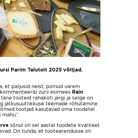
ursi Parim Talutoit 2025 võitjad.
a, et paljusid neist, polnud varem
,” kommenteerib zürii esimees
Rain
d täna tooteid rahakoti järgi ja selge on
ing jätkusuutlikkuse teemade rõhutamine
t mitmed tootjad kasutavad oma toodetel
ei mahu.”
sõnul oli sel aastal toodete kvaliteet
rve
eevad. On tunda, et tootearendusse on