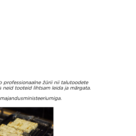
 professionaalne žürii nii talutoodete
s neid tooteid lihtsam leida ja märgata.
lumajandusministeeriumiga.