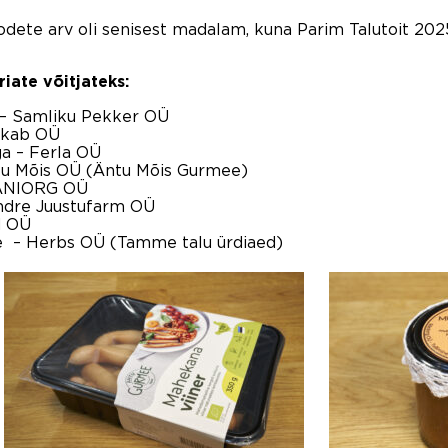
oodete arv oli senisest madalam, kuna Parim Talutoit 202
iate võitjateks:
–
Samliku Pekker OÜ
kkab OÜ
ga
–
Ferla OÜ
tu Mõis OÜ
(
Äntu Mõis Gurmee)
NIORG OÜ
dre Juustufarm OÜ
d OÜ
e – Herbs OÜ (Tamme talu ürdiaed)