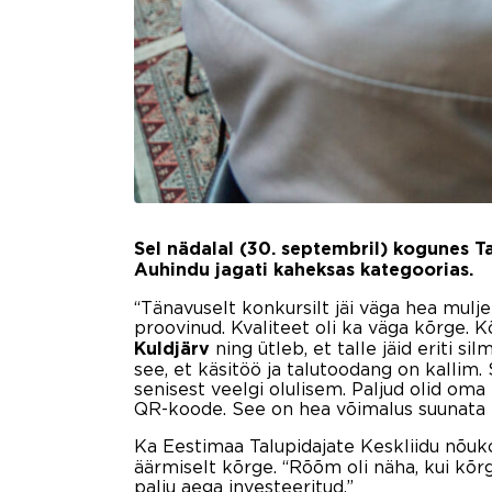
Sel nädalal (30. septembril) kogunes Ta
Auhindu jagati kaheksas kategoorias.
“Tänavuselt konkursilt jäi väga hea mulje!
proovinud. Kvaliteet oli ka väga kõrge. 
ning ütleb, et talle jäid eriti si
Kuldjärv
see, et käsitöö ja talutoodang on kalli
senisest veelgi olulisem. Paljud olid om
QR-koode. See on hea võimalus suunata ta
Ka Eestimaa Talupidajate Keskliidu nõuko
äärmiselt kõrge. “Rõõm oli näha, kui kõr
palju aega investeeritud.”