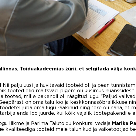
llinnas, Toiduakadeemias žürii, et selgitada välja konk
 Nii palju uusi ja huvitavaid tooteid oli ja pean tunnistam
Kõik tooted olid maitsvad, pigem oli küsimus nüanssides
lma tooted, mille pakendil oli räägitud lugu. “Paljud valiva
m. Seepärast on oma talu loo ja keskkonnasõbralikkuse n
a toodetel juba oma lugu rääkinud ning tore oli näha, e
rbija enda loo juurde, kui kõik vajalik tootepakendile 
gu liikme ja Parima Talutoidu konkursi vedaja
Marika Pa
ge kvaliteediga tooteid meie talunikud ja väiketootjad t