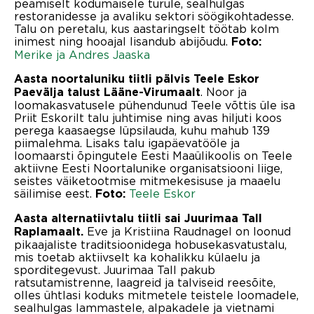
peamiselt kodumaisele turule, sealhulgas
restoranidesse ja avaliku sektori söögikohtadesse.
Talu on peretalu, kus aastaringselt töötab kolm
inimest ning hooajal lisandub abijõudu.
Foto:
Merike ja Andres Jaaska
Aasta noortaluniku tiitli pälvis Teele Eskor
. Noor ja
Paevälja talust Lääne-Virumaalt
loomakasvatusele pühendunud Teele võttis üle isa
Priit Eskorilt talu juhtimise ning avas hiljuti koos
perega kaasaegse lüpsilauda, kuhu mahub 139
piimalehma. Lisaks talu igapäevatööle ja
loomaarsti õpingutele Eesti Maaülikoolis on Teele
aktiivne Eesti Noortalunike organisatsiooni liige,
seistes väiketootmise mitmekesisuse ja maaelu
säilimise eest.
Teele Eskor
Foto:
Aasta alternatiivtalu tiitli sai Juurimaa Tall
Eve ja Kristiina Raudnagel on loonud
Raplamaalt.
pikaajaliste traditsioonidega hobusekasvatustalu,
mis toetab aktiivselt ka kohalikku külaelu ja
sporditegevust. Juurimaa Tall pakub
ratsutamistrenne, laagreid ja talviseid reesõite,
olles ühtlasi koduks mitmetele teistele loomadele,
sealhulgas lammastele, alpakadele ja vietnami