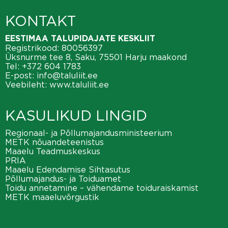
KONTAKT
EESTIMAA TALUPIDAJATE KESKLIIT
Registrikood: 80056397
Üksnurme tee 8, Saku, 75501 Harju maakond
Tel:
+372 604 1783
E-post:
info@taluliit.ee
Veebileht:
www.taluliit.ee
KASULIKUD LINGID
Regionaal- ja Põllumajandusministeerium
METK nõuandeteenistus
Maaelu Teadmuskeskus
PRIA
Maaelu Edendamise Sihtasutus
Põllumajandus- ja Toiduamet
Toidu annetamine – vähendame toiduraiskamist
METK maaeluvõrgustik