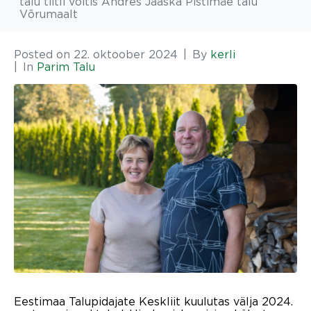
talu tiitli võitis Andres Jaaska Pistimäe talu
Võrumaalt
Posted on
22. oktoober 2024
By
kerli
In
Parim Talu
Eestimaa Talupidajate Keskliit kuulutas välja 2024.