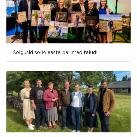
Selgusid selle aasta parimad talud!