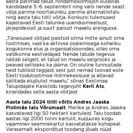
aasta parimad talud. Hindamiskomisjon külastas
kandidaate 5.-6. septembril ning valis nende seast
välja parima noortaluniku, parima alternatiivtalu
ning aasta talu tiitli võitja. Konkursi tulemused
kajastavad Eesti talunike uuendusmeelsust,
järjepidevust ja suurt panust maaelu arengusse.
„Tänavused võitjad paistsid silma mitte ainult oma
tootmises, vaid ka aktiivse osalemisega kohaliku
kogukonna elus ja organisatsioonides, olles oma
valdkonna eestvedajad. Nende talude tegevus
näitab selgelt, et talud on maaelu selgrooks ja
peavad selliseks ka jääma. On oluline tunnustada
neid tublisid tegijaid, sest just nemad toovad esile
Eesti toidutootmise mitmekesisuse ja aitavad
säilitada elujõulist maaelu,“ sõnas Eestimaa
Talupidajate Keskliidu tegevjuht
,
Kerli Ats
kirjeldades selle aasta võitjaid.
Aasta talu 2024 tiitli võitis Andres Jaaska
. Merike ja Andres Jaaska
Pistimäe talu Võrumaalt
kasvatavad ligi 50 hektaril kartuleid. Talu toodab
aastas ligi 2000 tonni kartulit, kusjuures kogu
vajaminev seemnekartul kasvatatakse kohapeal.
Varasemalt eksporditud toodang jõuab nüüd