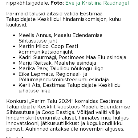
rippkõhtsigadele.
Eve ja Kristiina Raudnagel
Foto:
Parimaid talusid aitasid valida Eestimaa
Talupidajate Keskliidul hindamiskomisjon, kuhu
kuulusid:
Meelis Annus, Maaelu Edendamise
Sihtasutuse juht
Martin Miido, Coop Eesti
kommunikatsioonijuht
Kadri Suurmägi, Postimees Maa Elu esindaja
Marju Reitsak, Maalehe esindaja
Marika Parv, Taluliidu nõukogu liige
Eike Lepmets, Regionaal- ja
Põllumajandusministeeriumi esindaja
Kerli Ats, Eestimaa Talupidajate Keskliidu
juhatuse liige
Konkursi „Parim Talu 2024“ korraldas Eestimaa
Talupidajate Keskliit koostöös Maaelu Edendamise
Sihtasutuse ja Coop Eestiga. Võitjad valiti välja
hindamiskriteeriumite alusel, hinnates muu hulgas
innovatsiooni, jätkusuutlikkust ja kogukondlikku
panust. Auhinnad antakse üle novembri alguses.