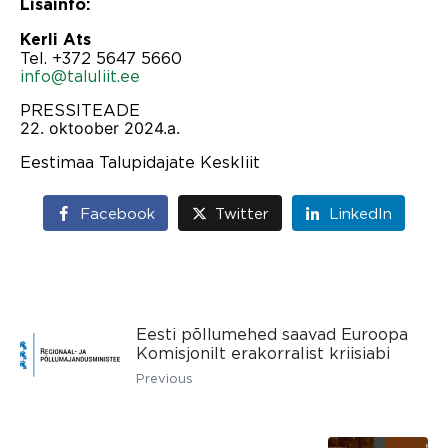
Lisainfo:
Kerli Ats
Tel. +372 5647 5660
info@taluliit.ee
PRESSITEADE
22. oktoober 2024.a.
Eestimaa Talupidajate Keskliit
Facebook
Twitter
LinkedIn
Eesti põllumehed saavad Euroopa
Komisjonilt erakorralist kriisiabi
Previous