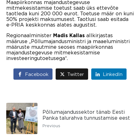
Maapiirkonnas majandustegevuse
mitmekesistamise toetust saab üks ettevõte
taotleda kuni 200 000 eurot. Toetuse määr on kuni
50% projekti maksumusest. Taotlusi saab esitada
e-PRIA keskkonnas alates augustist.
Regionaalminister
allkirjastas
Madis Kallas
määruse „Põllumajandusministri ja maaeluministri
määruste muutmine seoses maapiirkonnas
majandustegevuse mitmekesistamise
investeeringutoetusega“.
Facebook
Twitter
LinkedIn
Põllumajandussektor tänab Eesti
Panka talurahva tunnustamise eest
Previous