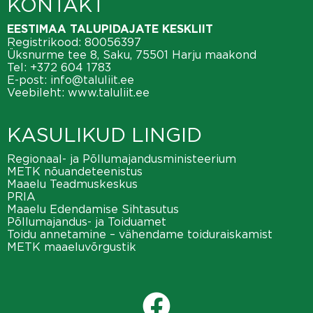
KONTAKT
EESTIMAA TALUPIDAJATE KESKLIIT
Registrikood: 80056397
Üksnurme tee 8, Saku, 75501 Harju maakond
Tel:
+372 604 1783
E-post:
info@taluliit.ee
Veebileht:
www.taluliit.ee
KASULIKUD LINGID
Regionaal- ja Põllumajandusministeerium
METK nõuandeteenistus
Maaelu Teadmuskeskus
PRIA
Maaelu Edendamise Sihtasutus
Põllumajandus- ja Toiduamet
Toidu annetamine – vähendame toiduraiskamist
METK maaeluvõrgustik