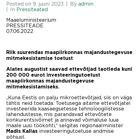
Posted on
9. juuni 2023
By
admin
In
Pressiteated
Maaeluministeerium
PRESSITEADE
07.06.2022
Riik suurendas maapiirkonnas majandustegevuse
mitmekesistamise toetust
Alates augustist saavad ettevõtjad taotleda kuni
200 000 eurot investeeringutoetust
maapiirkonnas majandustegevuse
mitmekesistamiseks.
„Kuna Eestis on palju mikroettevõtjaid, siis on väga
tähtis neid toetada. Toetusega aitame ettevõtjatel
investeerida kaasaegsetesse tehnoloogilistesse
lahendustesse, mis parandavad ettevõtete
konkurentsivõimet ja annavad võimaluse luua
maale uusi töökohti,“ selgitas regionaalminister
investeeringutoetuse andmise
Madis Kallas
põhjust.