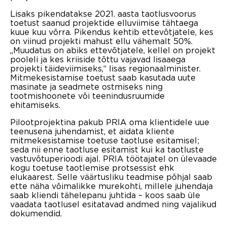
Lisaks pikendatakse 2021. aasta taotlusvoorus
toetust saanud projektide elluviimise tähtaega
kuue kuu võrra. Pikendus kehtib ettevõtjatele, kes
on viinud projekti mahust ellu vähemalt 50%.
„Muudatus on abiks ettevõtjatele, kellel on projekt
pooleli ja kes kriiside tõttu vajavad lisaaega
projekti täideviimiseks,“ lisas regionaalminister.
Mitmekesistamise toetust saab kasutada uute
masinate ja seadmete ostmiseks ning
tootmishoonete või teenindusruumide
ehitamiseks.
Pilootprojektina pakub PRIA oma klientidele uue
teenusena juhendamist, et aidata kliente
mitmekesistamise toetuse taotluse esitamisel;
seda nii enne taotluse esitamist kui ka taotluste
vastuvõtuperioodi ajal. PRIA töötajatel on ülevaade
kogu toetuse taotlemise protsessist ehk
elukaarest. Selle väärtusliku teadmise põhjal saab
ette näha võimalikke murekohti, millele juhendaja
saab kliendi tähelepanu juhtida – koos saab üle
vaadata taotlusel esitatavad andmed ning vajalikud
dokumendid.