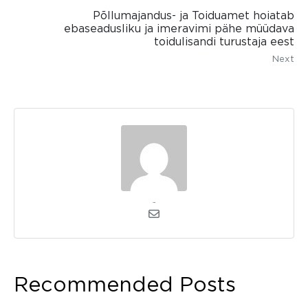
Põllumajandus- ja Toiduamet hoiatab
ebaseadusliku ja imeravimi pähe müüdava
toidulisandi turustaja eest
Next
admin
Recommended Posts