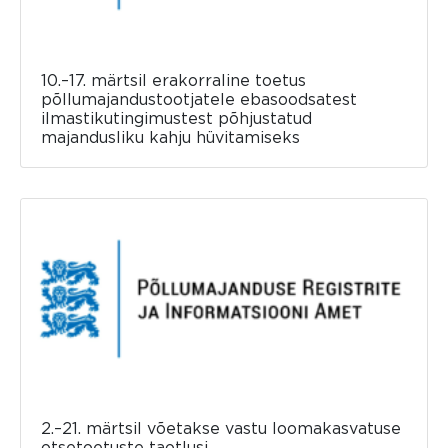
10.–17. märtsil erakorraline toetus
põllumajandustootjatele ebasoodsatest
ilmastikutingimustest põhjustatud
majandusliku kahju hüvitamiseks
2.–21. märtsil võetakse vastu loomakasvatuse
otsetoetuste taotlusi