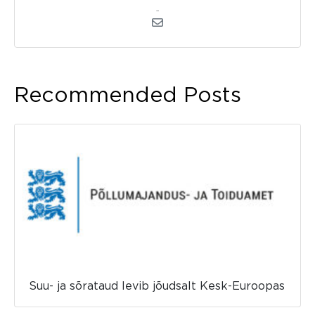
admin
Recommended Posts
Suu- ja sõrataud levib jõudsalt Kesk-Euroopas