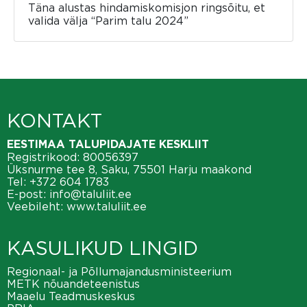
Täna alustas hindamiskomisjon ringsõitu, et
valida välja “Parim talu 2024”
KONTAKT
EESTIMAA TALUPIDAJATE KESKLIIT
Registrikood: 80056397
Üksnurme tee 8, Saku, 75501 Harju maakond
Tel:
+372 604 1783
E-post:
info@taluliit.ee
Veebileht:
www.taluliit.ee
KASULIKUD LINGID
Regionaal- ja Põllumajandusministeerium
METK nõuandeteenistus
Maaelu Teadmuskeskus