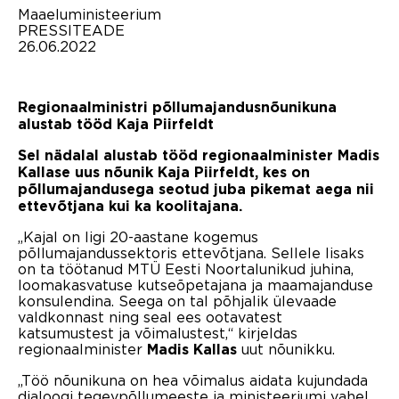
Maaeluministeerium
PRESSITEADE
26.06.2022
Regionaalministri põllumajandusnõunikuna
alustab tööd Kaja Piirfeldt
Sel nädalal alustab tööd regionaalminister Madis
Kallase uus nõunik Kaja Piirfeldt, kes on
põllumajandusega seotud juba pikemat aega nii
ettevõtjana kui ka koolitajana.
„Kajal on ligi 20-aastane kogemus
põllumajandussektoris ettevõtjana. Sellele lisaks
on ta töötanud MTÜ Eesti Noortalunikud juhina,
loomakasvatuse kutseõpetajana ja maamajanduse
konsulendina. Seega on tal põhjalik ülevaade
valdkonnast ning seal ees ootavatest
katsumustest ja võimalustest,“ kirjeldas
regionaalminister
uut nõunikku.
Madis Kallas
„Töö nõunikuna on hea võimalus aidata kujundada
dialoogi tegevpõllumeeste ja ministeeriumi vahel,