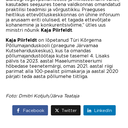
kasutades seejuures toena valdkonnas omandatud
praktilisi teadmisi ja võrgustikku. Praeguses
heitlikus ettevõtluskeskkonnas on ühine inforuum
ja arusaam eriti olulised, et tagada ettevõtjate
kohanemine ja konkurentsivõime,” ütles uus
ministri nõunik
.
Kaja Piirfeldt
on lõpetanud Türi Kõrgema
Kaja Piirfeldt
Põllumajanduskooli (praegune Järvamaa
Kutsehariduskeskus), kus ta omandas
põllumajandustöötaja kutse tasemel 4. Lisaks
pälvis ta 2023. aastal Maaeluministeeriumi
hõbedase teenetemärgi, omas 2021. aastal riigi
parimat alla 100-pealist piimakarja ja aastal 2020
pärjati teda aasta põllumehe tiitliga.
Foto:
Dmitri Kotjuh/Järva Teataja
Facebook
Twitter
LinkedIn