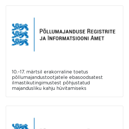
10.–17. märtsil erakorraline toetus
põllumajandustootjatele ebasoodsatest
ilmastikutingimustest põhjustatud
majandusliku kahju hüvitamiseks